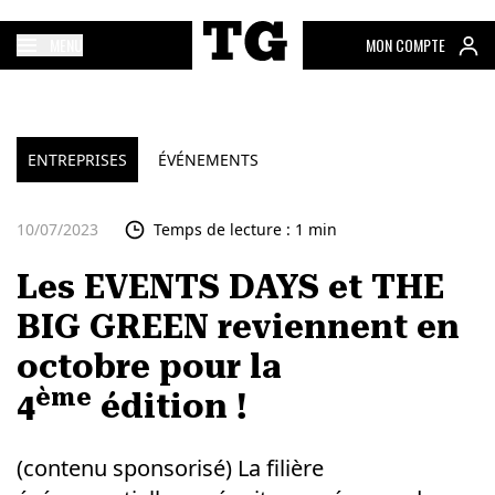
MENU
MON COMPTE
ENTREPRISES
ÉVÉNEMENTS
10/07/2023
Temps de lecture : 1 min
Les EVENTS DAYS et THE
BIG GREEN reviennent en
octobre pour la
ème
4
édition !
(contenu sponsorisé) La filière