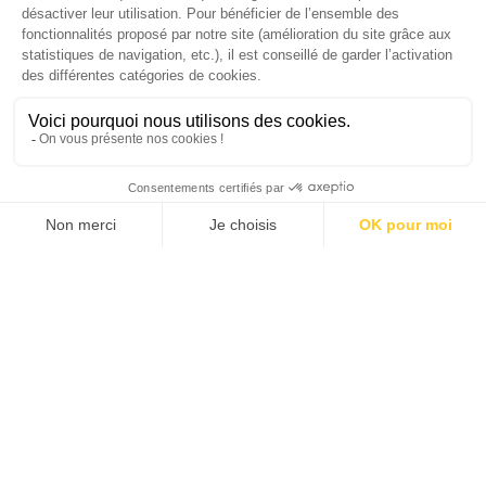
SUIVEZ-NOUS
Agence web
:
Novius