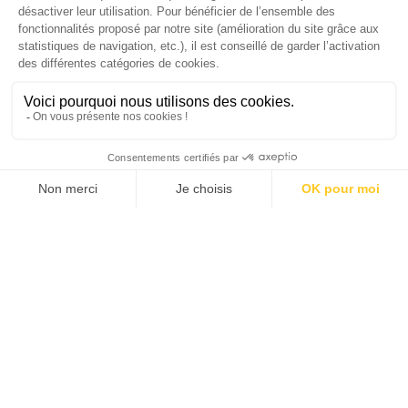
Gomes, CEO France & Chief People Officer
EMEA chez The Adecco Group
J'ACHÈTE LE NUMÉRO
JE M'ABONNE 1 AN - 4 NUM.
JE DÉCOUVRE LES NUMÉROS PRÉCÉDENTS
Je suis déjà abonné(e) :
je consulte la revue en
version digitale