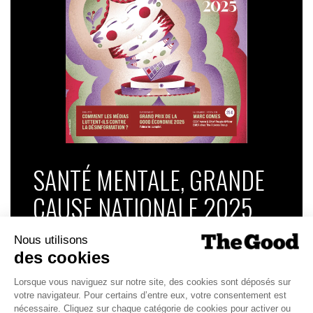
SANTÉ MENTALE, GRANDE
CAUSE NATIONALE 2025
Dans ce numéro, enquête : Comment les
médias luttent-ils contre la désinformation ? |
Palmarès complet du Grand Prix de la Good
Économie 2025 | La grande interview de Marc