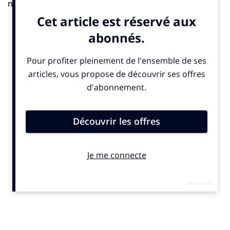
notre performance environnementale et sociale. En
tant que cabinet de conseil en management, notre
impact environnemental passe par notre action vis-à-
vis et à travers nos missions clients. Par exemple, les
jeunes parents ont droit à un mois de congé maternité
ou paternité supplémentaire par rapport aux congés
légaux accordés. L’égalité entre les femmes et les
hommes, que ce soit concernant le niveau
hiérarchique de postes ou le salaire, est également un
de nos axes prioritaires. Nous avons actuellement un
taux de 27% de femmes senior managers et plus chez
BearingPoint, taux que nous souhaitons améliorer
pour atteindre 30% minimum.
The Good : Comment le cabinet BearingPoint
accompagne-t-il ses clients –grands comptes
mondiaux publics et privés – sur le volet
développement durable ?
Axelle Paquer : Notre groupe a augmenté son