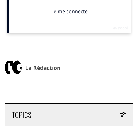
cette information extra-financière car, au-delà de cette
dernière, c’est vraiment le sens que nous mettons dans nos
investissements qui sera certifié de façon quantifiable et
reconnue
. »
Calculer les émissions évitées
Depuis quatre ans, Via ID (corporate venture capital
appartenant au groupe Mobivia, holding notamment
de Norauto et Midas) réalise le bilan carbone de son
La Rédaction
portefeuille et mesure l’empreinte de ses 22
participations. Parmi elles,
Fifteen
, qui déploie des
services de vélos partagés dans des villes du monde
entier, de Paris à Lyon, en passant par Vancouver ou
Lima. «
A travers un bilan carbone, sont analysées les
émissions générées ou les émissions induites dans le cadre
TOPICS
des méthodes net zéro initiative. Ce qui est différent pour
une entreprise qui, comme la nôtre, développe une activité
par essence décarbonante… C’est pourquoi nous menons