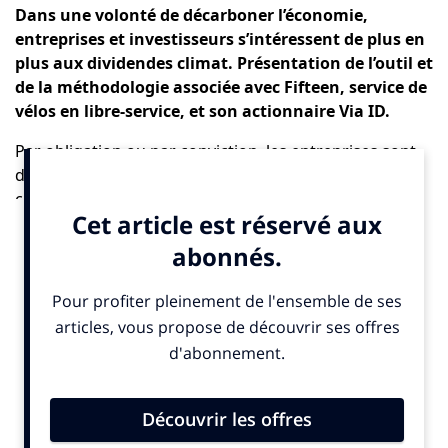
Dans une volonté de décarboner l’économie,
entreprises et investisseurs s’intéressent de plus en
plus aux dividendes climat. Présentation de l’outil et
de la méthodologie associée avec Fifteen, service de
vélos en libre-service, et son actionnaire Via ID.
Par obligation ou par conviction, les entreprises sont
de plus en plus nombreuses à calculer leur bilan
carbone ou à limiter leurs émissions de gaz à effet de
serre. Mais qu’en est-il de l’impact des soutiens
financiers ? Investisseurs et entreprises peuvent
désormais s’accorder grâce aux dividendes climat, une
information extra-financière qui correspond à l’impact
positif climatique d’une entreprise. «
Le principe de l’outil
dividendes climat, c’est d’avoir un protocole qui vient
constater les émissions évitées, pour pouvoir ensuite les
rétribuer à ses actionnaires
, présente Léa Dégardin,
directrice impact, affaires publiques et communication
de
Via ID
.
Les actionnaires ont de plus en plus besoin de