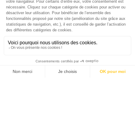
Économie 2025 | La grande interview de Marc
Gomes, CEO France & Chief People Officer
EMEA chez The Adecco Group
J'ACHÈTE LE NUMÉRO
JE M'ABONNE 1 AN - 4 NUM.
JE DÉCOUVRE LES NUMÉROS PRÉCÉDENTS
Je suis déjà abonné(e) :
je consulte la revue en
version digitale