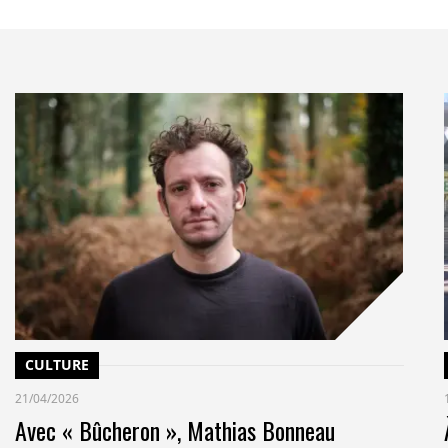
ert Vautard, coprésident du 1er groupe de travail.
pour tenter de trouver le moyen de rapprocher le
s de travail avec celui du bilan mondial, selon le
sur le fait que ces rapports » des groupes « ne doivent pas
server toute leur crédibilité scientifique, a précisé M.
U, le Giec ne publie pas d’études mais établit une
 tous les domaines concernés par le changement
scientifique principale dans les négociations
 les COP annuelles.
’adaptation au changement climatique », a déclaré Jim
iec va établir des indicateurs et des recommandations
tation (aux inondations ou à la sécheresse via
ts de résidences, changement d’agriculture, etc.).
CULTURE
pécial sur « le changement climatique et les villes »,
21/04/2026
 été confirmé au programme, prévu pour 2027.
Avec « Bûcheron », Mathias Bonneau