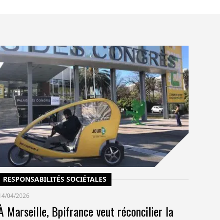
C
14/
Un
po
co
pr
RESPONSABILITÉS SOCIÉTALES
14/04/2026
À Marseille, Bpifrance veut réconcilier la