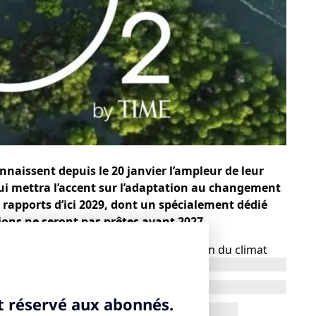
nnaissent depuis le 20 janvier l’ampleur de leur
ui mettra l’accent sur l’adaptation au changement
 rapports d’ici 2029, dont un spécialement dédié
tions ne seront pas prêtes avant 2027.
gouvernemental d’experts sur l’évolution du climat
tin à Istanbul, une fois un consensus trouvé entre les
 quatre jours de débats et une nuit supplémentaire
et écologistes réclamaient un changement radical pour