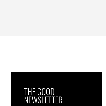
«
Ce rapport est extrêmement important car il 
réduction de leurs émissions qui peuvent êtr
besoin d’attendre un accord international
produire un document inédit sur les méth
CO2. Autre élément clé au menu: une nou
évaluer les émissions et l’impact des pol
particules), moins bien maîtrisés que le C
réchauffement climatique causé par l’acti
Benjamin LEGENDRE (AFP)
THE GOOD
NEWSLETTER