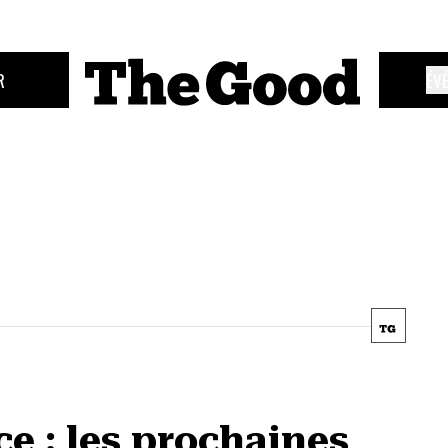
R
ÉV
ce : les prochaines