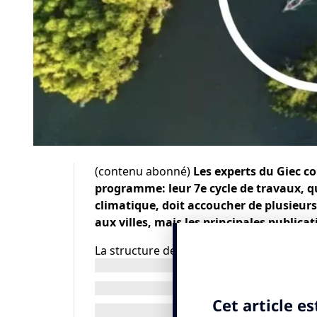
(contenu abonné)
Les experts du Giec co
programme: leur 7e cycle de travaux, q
climatique, doit accoucher de plusieurs
aux villes, mais les principales publica
La structure des travaux du Groupe inter
(Giec) a été adoptée samedi 20 janvier ma
délégués des 120 pays représentés, après
de négociations. Des voix scientifiques 