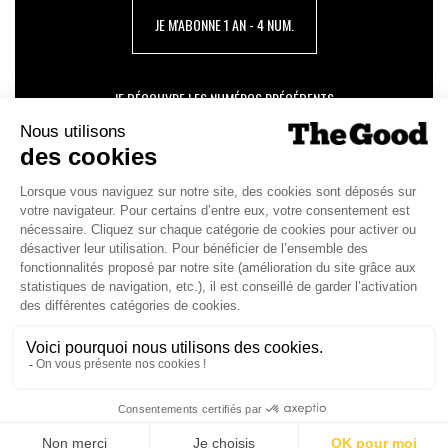
JE M'ABONNE 1 AN - 4 NUM.
JE DÉCOUVRE LES NUMÉROS PRÉCÉDENTS
Je suis déjà abonné(e) :
je consulte la revue en
version digitale
SUIVEZ-NOUS