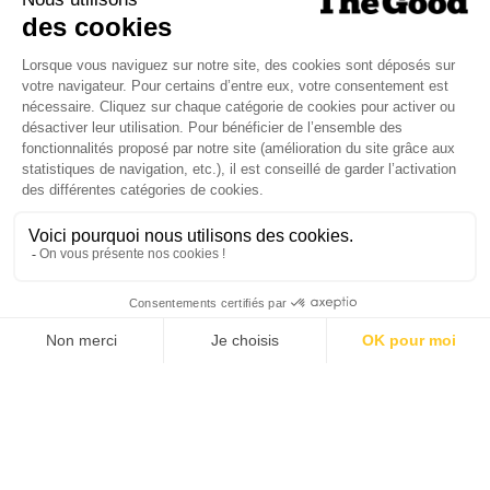
Je suis déjà abonné(e) :
je consulte la revue en
version digitale
SUIVEZ-NOUS