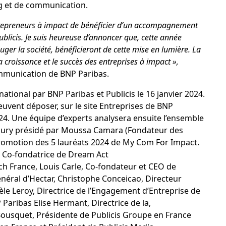
ng et de communication.
repreneurs à impact de bénéficier d’un accompagnement
blicis. Je suis heureuse d’annoncer que, cette année
uger la société, bénéficieront de cette mise en lumière. La
 croissance et le succès des entreprises à impact »,
ommunication de BNP Paribas.
national par BNP Paribas et Publicis le 16 janvier 2024.
uvent déposer, sur le site Entreprises de BNP
024. Une équipe d’experts analysera ensuite l’ensemble
le jury présidé par Moussa Camara (Fondateur des
promotion des 5 lauréats 2024 de My Com For Impact.
 Co-fondatrice de Dream Act
h France, Louis Carle, Co-fondateur et CEO de
éral d’Hectar, Christophe Conceicao, Directeur
le Leroy, Directrice de l’Engagement d’Entreprise de
aribas Elise Hermant, Directrice de la,
usquet, Présidente de Publicis Groupe en France