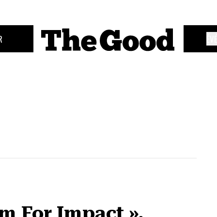
R
ÉV
m For Impact »,