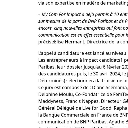
via son expertise en matière de marketi
« My Com For Impact a déjà permis à 10 ent
sur mesure de la part de BNP Paribas et de Pu
encore, cinq nouvelles entreprises qui font bo
communication est en effet essentielle pour la
préciseElise Hermant, Directrice de la c
L’appel à candidature est lancé au niveau 
Les entrepreneurs à impact candidats1 pe
Paribas, leur dossier jusqu’au 6 février 2
des candidatures puis, le 30 avril 2024, 
Déterminés) sélectionnera la troisième 
Ce jury est composé de : Diane Scemama,
Delphine Moulu, Co-Fondatrice de FemTec
Maddyness, Francis Nappez, Directeur Gén
Général Délégué de Live for Good, Raphaè
la Banque Commerciale en France de BNP P
communication de BNP Paribas, Agathe Bo