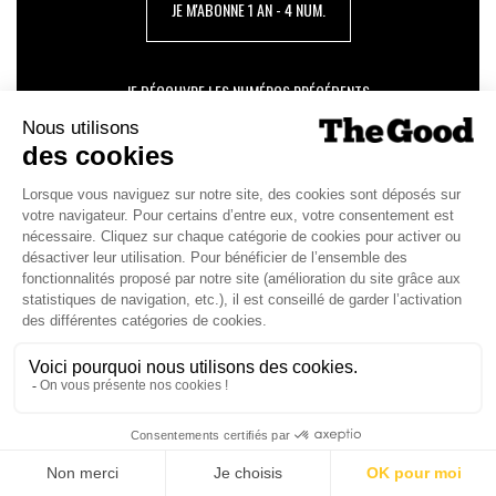
JE M'ABONNE 1 AN - 4 NUM.
JE DÉCOUVRE LES NUMÉROS PRÉCÉDENTS
Je suis déjà abonné(e) :
je consulte la revue en
version digitale
SUIVEZ-NOUS