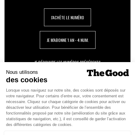
J'ACHÈTE LE NUMÉRO
JE M'ABONNE 1 AN - 4 NUM.
JE DÉCOUVRE LES NUMÉROS PRÉCÉDENTS
Je suis déjà abonné(e) :
je consulte la revue en
version digitale