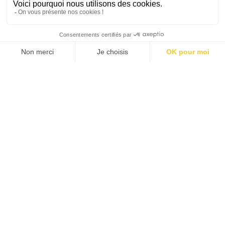
SUIVEZ-NOUS
Agence web
:
Novius