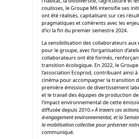
l’habitat, la biodiversité, l’agriculture 
coulisses, le Groupe M6 intensifie ses ini
ont été réalisés, capitalisant sur ces ré
pragmatiques et cohérents avec les enjeux
d’ici la fin du premier semestre 2024.
La sensibilisation des collaborateurs au
pour le groupe, avec l’organisation d’atel
collaborateurs ont été formés, renforçan
transition écologique. En 2022, le Groupe 
l’association Ecoprod, contribuant ainsi à 
cinéma pour accompagner la transition du 
première émission de divertissement labe
et le travail des équipes de production de
l’impact environnemental de cette émissi
diffusée depuis 2010.«
À travers ces action
d›engagement environnemental, et la Semai
la mobilisation collective pour préserver no
communiqué.