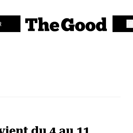
R
ÉV
vient du 4 au 11