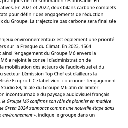
et les pratiques de consommation responsable. En
tiatives. En 2021 et 2022, deux bilans carbone complets
sultats pour définir des engagements de réduction
 du Groupe. La trajectoire bas carbone sera finalisée
x enjeux environnementaux est également une priorité
iers sur la Fresque du Climat. En 2023, 1564
t ainsi l’engagement du Groupe M6 envers la
M6 a rejoint le conseil d’administration de
la mobilisation des acteurs de l’audiovisuel et du
secteur. L’émission Top Chef est d’ailleurs la
lisée Ecoprod. Ce label vient couronner l’engagement
 Studio 89, filiale du Groupe M6 afin de limiter
on incontournable du paysage audiovisuel français
s, le Groupe M6 confirme son rôle de pionnier en matière
ne Green 2024 s’annonce comme une nouvelle étape dans
tre environnement
», indique le groupe dans un