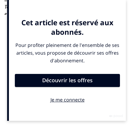
Toutes les entreprises sont concernées par la santé
environnementale, qu’elles en aient conscience ou non
»,
alerte
Marlène Morin-Lallemand
, directrice conseil
chez
GreenFlex
.
La société à mission, dont la raison d’être est de
«
construire collectivement une économie qui crée et préserve
plus qu’elle ne détruit »
, milite pour une approche dite de
santé planétaire
, qui relie santé humaine, animale et
écosystémique.
«
La santé parle à tout le monde : c’est un levier émotionnel
et rationnel à la fois. Quand on explique à un salarié qu’une
pratique impacte sa santé, cela crée un vrai déclic
»,
souligne
Marlène Morin-Lalleman
d.
Santé et performance : même combat
Face au recul des politiques environnementales,
GreenFlex appelle à diversifier les leviers de