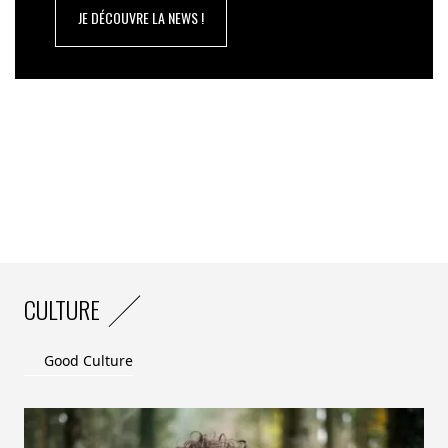
Solenet
.
JE DÉCOUVRE LA NEWS !
«
La santé est un formidable levier d’adhésion et d’action
collective. C’est par elle que les entreprises peuvent
réconcilier performance et régénération
», ajoute
Marlène
Morin-Lalleman
d.
CULTURE
Good Culture