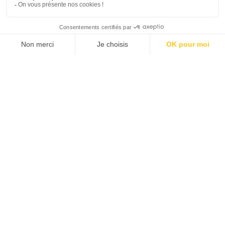
JE M'ABONNE 1 AN - 4 NUM.
JE DÉCOUVRE LES NUMÉROS PRÉCÉDENTS
Je suis déjà abonné(e) :
je consulte la revue en
version digitale
SUIVEZ-NOUS