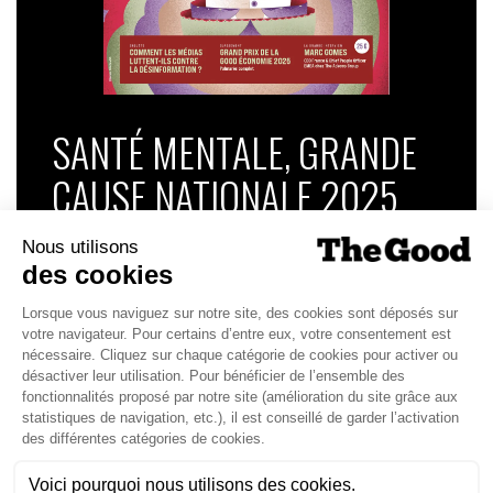
SANTÉ MENTALE, GRANDE
CAUSE NATIONALE 2025
Dans ce numéro, enquête : Comment les
médias luttent-ils contre la désinformation ? |
Palmarès complet du Grand Prix de la Good
Économie 2025 | La grande interview de Marc
Gomes, CEO France & Chief People Officer
EMEA chez The Adecco Group
J'ACHÈTE LE NUMÉRO