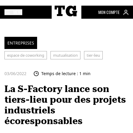
MENU
MON COMPTE
ENTREPRISES
espace de coworking
mutualisation
tier-lieu
03/06/2022
Temps de lecture : 1 min
La S-Factory lance son
tiers-lieu pour des projets
industriels
écoresponsables