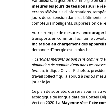
Par ailleurs, la gestion de l’énergie en sit
mesures les jours de tensions sur le ré
écrans télévisuels d’informations, tempér
jours de surtension dans les bâtiments, o
compteurs intelligents, suppression de l’e
Autre exemple de mesures :
encourager l
transports en commun, faciliter le covoitu
incitation au chargement des appareils
demande d’énergie est la plus basse.
«
Certaines mesures de bon sens comme la sup
diminution de quantité d’eau dans les chasse
terme
», indique Olivier Richefou, présid
travail collectif qui a abouti à ses 53 me
jouer le jeu.
Ce plan de sobriété, qui sera soumis au 
écologique de longue date du Conseil Dép
Vert en 2020.
La Mayenne s’est fixée co