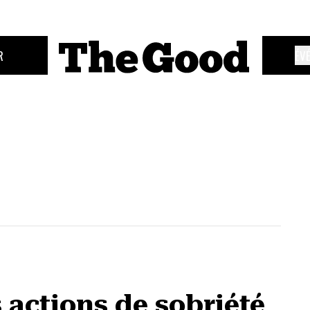
R
ÉV
 actions de sobriété