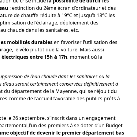
uation de crise inclue
la possibilité de durcir les
seau
: extinction du 2ème écran d’ordinateur et des
ature de chauffe réduite à 19°C et jusqu’à 18°C les
ptimisation de l’éclairage, déploiement des
au chaude dans les sanitaires, etc.
es mobilités durables
en favoriser l’utilisation des
rage, le vélo plutôt que la voiture. Mais aussi
 électriques entre 15h à 17h
, moment où la
pression de l’eau chaude dans les sanitaires ou la
s d’eau seront certainement conservées définitivement
à
ent du département de la Mayenne, qui se réjouit du
sures comme de l’accueil favorable des publics prêts à
vote le 26 septembre, s’inscrit dans un engagement
artemental,l’un des premiers à se doter d’un Budget
mme objectif de devenir le premier département bas