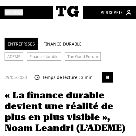
MENU
MON COMPTE
ENTREPRISES
FINANCE DURABLE
ADEME
Finance durable
The Good Forum
29/05/2023
Temps de lecture : 3 min
« La finance durable
devient une réalité de
plus en plus visible »,
Noam Leandri (L’ADEME)