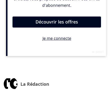
financiers. Et surtout, il y a encore trop de finance
brune. 1000 milliards de dollars seront investis dans
les énergies fossiles cette année selon l’Agence
internationale de l’énergie.
L’Europe est une locomotive de la finance durable. La
taxonomie européenne permet dorénavant de
distinguer les activités vertes. Il faut maintenant qu’elle
soit mise en œuvre : sur les aides publiques, puis dans
la règlementation financière. Le fait que la Banque
centrale européenne (BCE) ait décidée de verdir sa
politique monétaire est un facteur de transformation
systémique. Il faudra être vigilant lors des élections
européennes l’an prochain à ce qu’il n’y ait pas de
La Rédaction
retour en arrière.
The Good :
Comment l’Ademe agit sur le territoire français
pour financer la transition écologique ?
Noam Leandri :
L’agence de la transition écologique