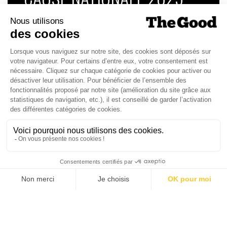
Dans ce numéro, enquête : Comment les
médias luttent-ils contre la désinformation ? |
Palmarès complet du Grand Prix de la Good
Économie 2025 | La grande interview de Marc
Gomes, CEO France & Chief People Officer
EMEA chez The Adecco Group
J'ACHÈTE LE NUMÉRO
JE M'ABONNE 1 AN - 4 NUM.
JE DÉCOUVRE LES NUMÉROS PRÉCÉDENTS