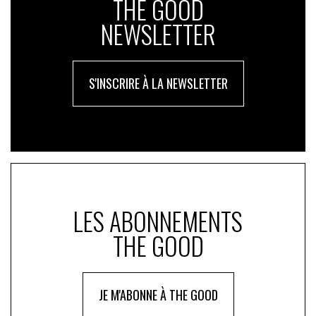
THE GOOD
CSRD, …) et on a également permis l’émergence de
solutions avec les subventions (électrification
NEWSLETTER
véhicules, pompes à chaleur, etc.). Il s’agit maintenant
de réellement transiter et ne pas juste ajouter une
économie verte à une économie brune. Pour les
S'INSCRIRE À LA NEWSLETTER
années à venir, il faut jouer davantage sur les taxes et
réglementations, afin de faire décroitre les activités
défavorables à l’environnement. Une partie de cette
accélération va venir de l’Europe avec une réduction de
62% des permis d’émission carbone d’ici 2030 ou
encore l’interdiction des véhicules thermiques en 2035.
Crédits photo : Antoine Humeau
LES ABONNEMENTS
THE GOOD
JE M'ABONNE À THE GOOD