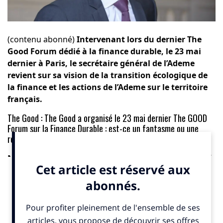
(contenu abonné)
Intervenant lors du dernier The
Good Forum dédié à la finance durable, le 23 mai
dernier à Paris, le secrétaire général de l’Ademe
revient sur sa vision de la transition écologique de
la finance et les actions de l’Ademe sur le territoire
français.
The Good :
The Good a organisé le 23 mai dernier The GOOD
Forum sur la Finance Durable : est-ce un fantasme ou une
révolution en marche selon vous ?
Noam Leandri :
La finance durable devient une réalité
de plus en plus visible. Le marché des obligations
vertes (green bonds) enregistre des volumes record :
er
150 milliards d’euros rien qu’au 1
trimestre 2023. C’est
plus que sur toute l’année 2017. Néanmoins cela reste
encore une goutte d’eau dans l’océan des marchés