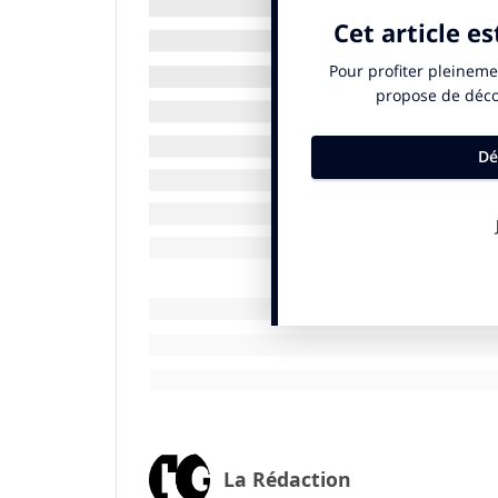
Une réponse au stress hydrique extrême
La Jordanie est l’un des pays les plus tou
d’eau douce par an et par habitant
. Fac
croissance démographique
, le gouvern
capter et dessaler l’eau de la
mer Rouge
,
jusqu’aux principaux centres urbains du p
Un projet d’infrastructure sans précéden
L’usine de dessalement, implantée dans l
l’osmose inverse
et affichera une capaci
la consommation du pays
.
Le projet repose sur un
partenariat inte
régionaux et institutionnels
, dont
l’Un
Finance Corporation
et l’
U.S. Agency fo
Une approche durable et innovante
La Rédaction