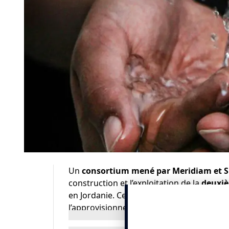
Un
consortium mené par
Meridiam
et
S
construction et l’exploitation de la
deuxiè
en Jordanie. Ce projet d’envergure, d’un 
l’approvisionnement en eau potable de
3
d’
Aqaba
.