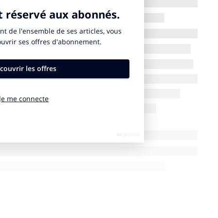
chés par le
stress hydrique
, avec
moins de 100 m³
e aux défis du
changement climatique
et à la
ement jordanien a lancé un projet ambitieux pour
 avant de l’acheminer via
445 km de canalisations
ays.
t
e
Golfe d’Aqaba
, fonctionnera selon la technologie de
té de
851 000 m³ d’eau potable par jour
, soit
40 % de
rnational
associant Meridiam et SUEZ à des
acteurs
ion européenne
, l’
U.S. International Development
r International Development
.