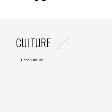
Conçu pour répondre aux
exigences env
développement d’une
centrale solaire
d
Pierre Pauliac, directeur général délé
de financer, construire et exploiter la deux
s’appuyant sur 50 ans d’expertise et une relat
CULTURE
Une avancée stratégique pour l’avenir de 
Ce contrat de
30 ans
marque une étape cr
alliant
expertise technologique et eng
Good Culture
solutions innovantes
pour faire face à 
Prochaine étape
: démarrage des travaux 