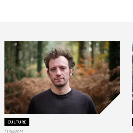
ironnementales strictes
, le projet intègre le
e
724 GWh/an
pour limiter son empreinte carbone.
gué du groupe SUEZ
, souligne :
« Nos équipes sont fières
ième plus grande usine de dessalement au monde, en
ion historique avec les autorités jordaniennes. »
l’eau
uciale pour la
sécurité hydrique
en Jordanie. En
agement durable
, ce projet illustre la nécessité de
la raréfaction des ressources en eau dans le monde.
après la finalisation du closing financier.
CULTURE
21/04/2026