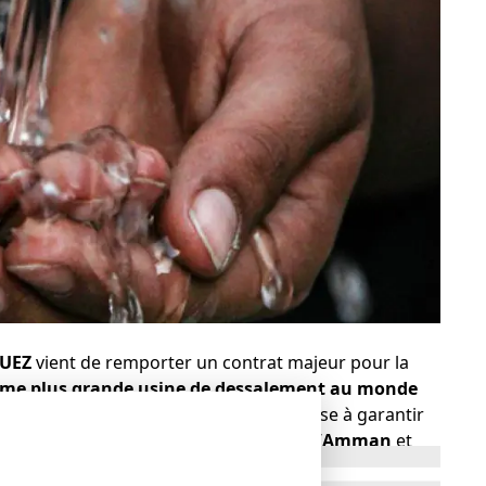
UEZ
vient de remporter un contrat majeur pour la
me plus grande usine de dessalement au monde
investissement de
4 milliards d’euros
, vise à garantir
 millions de personnes
dans les villes d’
Amman
et