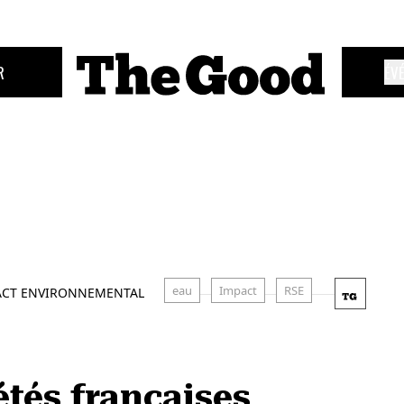
R
ÉV
eau
Impact
RSE
ACT ENVIRONNEMENTAL
étés françaises