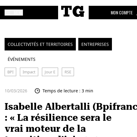
MENU
MON COMPTE
COLLECTIVITÉS ET TERRITOIRES
ENTREPRISES
ÉVÉNEMENTS
BPI
Impact
Jour E
RSE
10/03/2026
Temps de lecture : 3 min
Isabelle Albertalli (Bpifran
: « La résilience sera le
vrai moteur de la