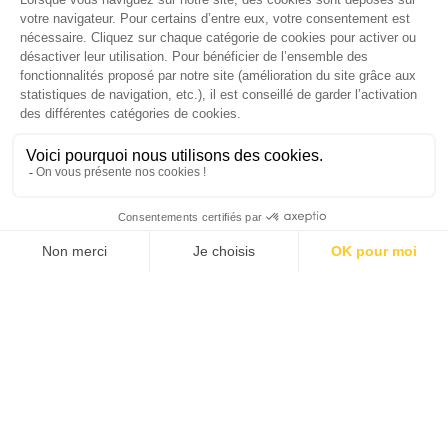
Économie 2025 | La grande interview de Marc
Gomes, CEO France & Chief People Officer
EMEA chez The Adecco Group
J'ACHÈTE LE NUMÉRO
JE M'ABONNE 1 AN - 4 NUM.
JE DÉCOUVRE LES NUMÉROS PRÉCÉDENTS
Je suis déjà abonné(e) :
je consulte la revue en
version digitale