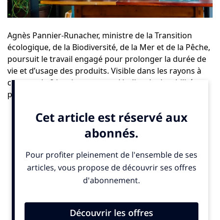
Agnès Pannier-Runacher, ministre de la Transition
écologique, de la Biodiversité, de la Mer et de la Pêche,
poursuit le travail engagé pour prolonger la durée de
vie et d’usage des produits. Visible dans les rayons à
compter le 8 janvier, un nouvel indice de durabilité va
permettre d’informer les consommateurs sur la
capacité d’un produit à durer dans le temps.
Instauré dans le cadre de la loi anti-gaspillage et pour
une économie circulaire du 10 février 2020, dite loi
AGEC,
l’indice de durabilité a vocation à remplacer
progressivement l’indice de réparabilité déployé en
France depuis 2021 sur différents appareils
électriques et électroniques (smartphones,
ordinateurs portables, téléviseurs, machines à
laver, aspirateurs…)
afin d’informer les