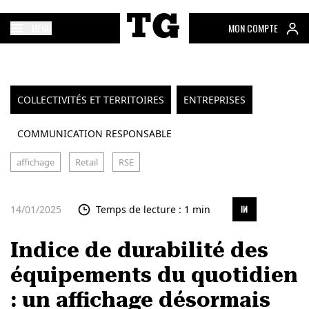
MENU
MON COMPTE
COLLECTIVITÉS ET TERRITOIRES
ENTREPRISES
COMMUNICATION RESPONSABLE
affichage
Retail
RSE
14/01/2025
Temps de lecture : 1 min
Indice de durabilité des
équipements du quotidien
: un affichage désormais