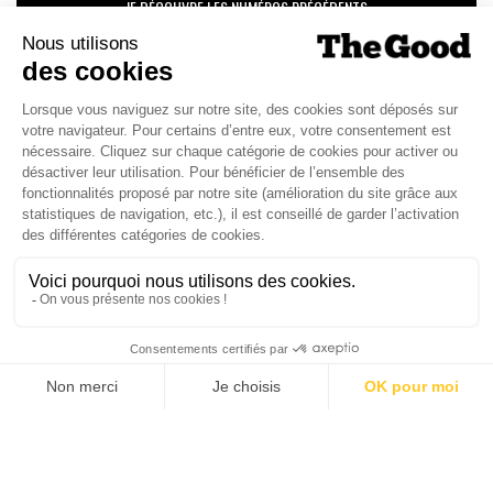
JE DÉCOUVRE LES NUMÉROS PRÉCÉDENTS
Je suis déjà abonné(e) :
je consulte la revue en
version digitale
SUIVEZ-NOUS