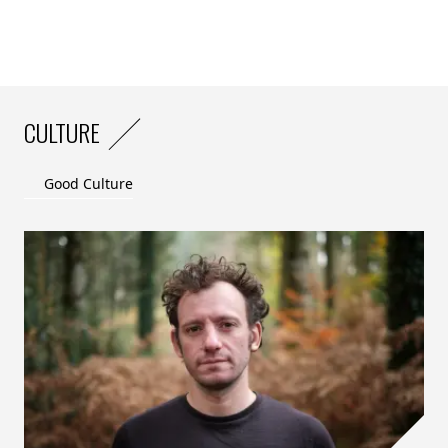
achats.
Ainsi, la quête d’un luxe plus responsable s’affirme
désormais comme un critère décisif dans le parcours
d’achat pour 30 % des acheteurs de luxe (achats de
mode, d’accessoires, de joaillerie…), avec des attentes
CULTURE
très concrètes pour les aider à limiter leur impact
environnemental et social. »
Good Culture
3/ Attentes des consommateurs envers les marques de luxe
concernant les 17 ODD
« L’analyse de l’étude Sustainability Sector Index 2023
nous apprend que les acheteurs réguliers de produits
de luxe partagent des attentes comparables à celles de
la population dans son ensemble, mais ont également
des attentes spécifiques vis-à-vis du secteur du luxe.
PROBLÈMES SOCIAUX – Comme l’ensemble de la
population, les acheteurs réguliers de luxe attendent
du secteur qu’il agisse sur les problèmes sociaux,