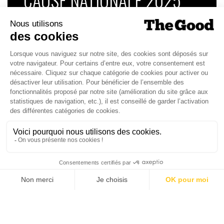
Dans ce numéro, enquête : Comment les
médias luttent-ils contre la désinformation ? |
Palmarès complet du Grand Prix de la Good
Économie 2025 | La grande interview de Marc
Gomes, CEO France & Chief People Officer
EMEA chez The Adecco Group
J'ACHÈTE LE NUMÉRO
JE M'ABONNE 1 AN - 4 NUM.
JE DÉCOUVRE LES NUMÉROS PRÉCÉDENTS