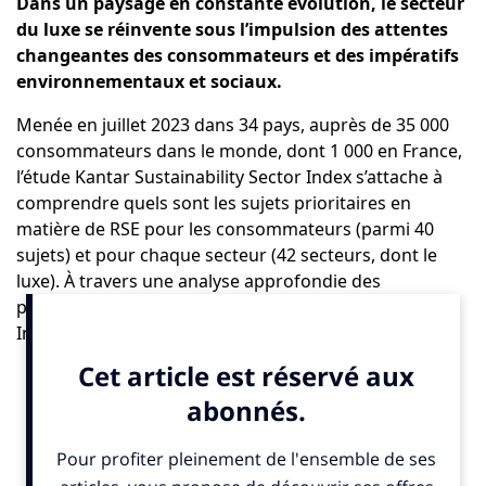
Dans un paysage en constante évolution, le secteur
du luxe se réinvente sous l’impulsion des attentes
changeantes des consommateurs et des impératifs
environnementaux et sociaux.
Menée en juillet 2023 dans 34 pays, auprès de 35 000
consommateurs dans le monde, dont 1 000 en France,
l’
étude Kantar Sustainability Sector Index
s’attache à
comprendre quels sont les sujets prioritaires en
matière de RSE pour les consommateurs (parmi 40
sujets) et pour chaque secteur (42 secteurs, dont le
luxe). À travers une analyse approfondie des
performances RSE et des enjeux sectoriels, Kantar
Insights offre des clés essentielles pour guider les
décisions stratégiques des entreprises dans un
contexte en pleine mutation.
À l’occasion de l’événement The Good Forum Luxe, qui
a lieu le mardi 27 février 2024, Kantar Insights a, pour
la première fois, analysé les résultats de cette étude à