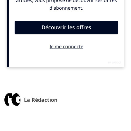
travers le prisme des acheteurs réguliers de luxe (de
mode, joaillerie, etc.) dans le monde.
En associant ce que nous avons appris auprès des
acheteurs de luxe à l’occasion de cette analyse inédite
et d’autres études, Kantar Insights témoigne de
l’évolution du luxe et de ses enjeux, notamment en
matière de RSE.
Françoise Hernaez, directrice Conseil Luxe, Kantar
Insights et Pierre Gomy, directeur Développement
Durable C&SE et Global Lead Luxury, Kantar,
commentent les résultats de l’étude :
1/ Profil type du consommateur de luxe
La Rédaction
« Notre connaissance des acheteurs de luxe issue
d’études
ad hoc
et de l’étude Luxury Playbook Kantar x
Google sur les parcours d’achat, révèle une diversité
de profils, reflétant la complexité croissante du