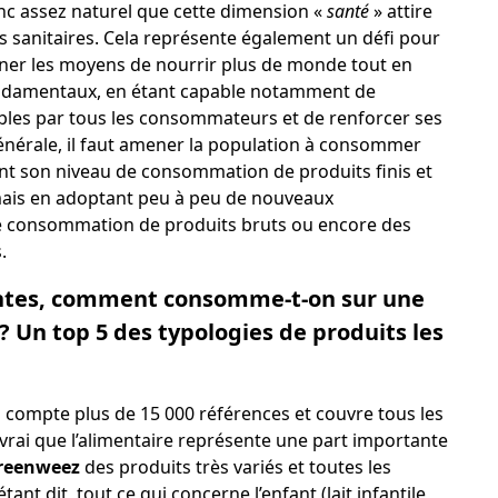
onc assez naturel que cette dimension «
santé
» attire
 sanitaires. Cela représente également un défi pour
donner les moyens de nourrir plus de monde tout en
fondamentaux, en étant capable notamment de
bles par tous les consommateurs et de renforcer ses
énérale, il faut amener la population à consommer
t son niveau de consommation de produits finis et
 mais en adoptant peu à peu de nouveaux
consommation de produits bruts ou encore des
.
entes, comment consomme-t-on sur une
Un top 5 des typologies de produits les
ui compte plus de 15 000 références et couvre tous les
vrai que l’alimentaire représente une part importante
reenweez
des produits très variés et toutes les
ant dit, tout ce qui concerne l’enfant (lait infantile,