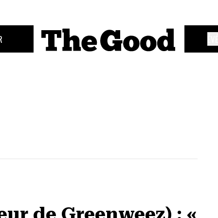
R
ÉV
ur de Greenweez) : «