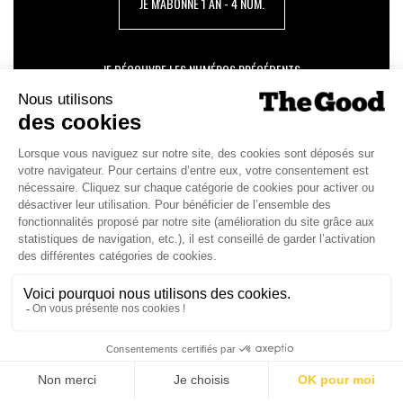
JE M'ABONNE 1 AN - 4 NUM.
JE DÉCOUVRE LES NUMÉROS PRÉCÉDENTS
Je suis déjà abonné(e) :
je consulte la revue en
version digitale
SUIVEZ-NOUS