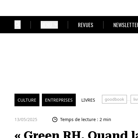
MENU
REVUES
NEWSLETTE
goodbook
liv
CULTURE
ENTREPRISES
LIVRES
13/05/2025
Temps de lecture : 2 min
« Green RH, Quand la