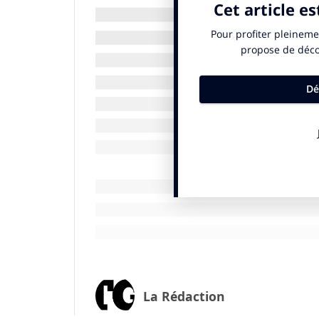
En incitant à des réflexions stratégiques 
approche écosystémique incontournable. 
comment des entreprises innovantes relèv
des analyses et des éclairages précieux d
des stratégies concrètes pour intégrer la 
toutes les réponses pratiques pour mett
Adopter la RH verte, c’est faire de la dur
indispensable pour votre entreprise !
A propos des auteurs de «
Green RH, quan
Michel Barabel
est maître de conférences 
« GRH dans les multinationales ». Il est ég
l’Executive Master RH. Il est administrat
Olivier Meier
est professeur des universi
politique-Hannah Arendt) et directeur de 
La Rédaction
publique/chaire « Innovation Publique » e
Visiting professor à Harvard Business Sch