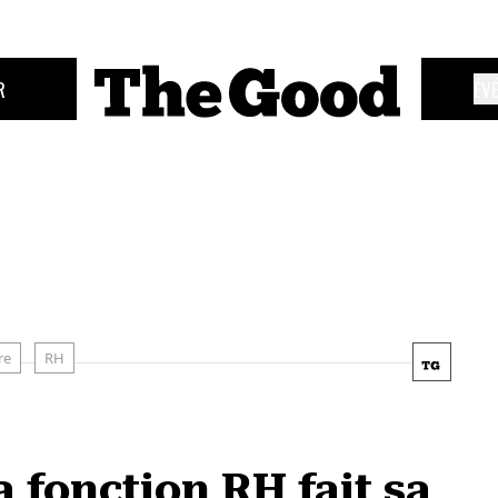
R
ÉV
re
RH
 fonction RH fait sa