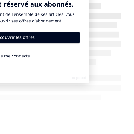
et à des actions concrètes, la RH verte offre une
Premier ouvrage sur le sujet,
Green RH
révèle
ent déjà ce défi moral et propose :
e professionnels aguerris ;
durabilité en entreprise ;
re en œuvre les changements RH nécessaires.
abilité un levier de performance et d’engagement
d la fonction RH fait sa révolution verte »
:
(Paris-Est), où il co-dirige le master 2
alement professeur affilié à Sciences Po, où il dirige
eur du Lab RH et rédacteur en chef du
Mag RH
.
tés, HDR (Laboratoire interdisciplinaire d’études du
l’Observatoire ASAP – Action sociétale et action
n collaboration avec Polytechnique et Sciences Po.
ool Europe, il enseigne la stratégie et le management