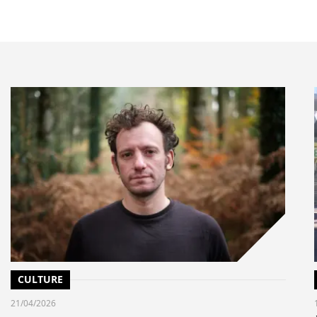
 Sciences Po Paris. Ses travaux portent sur les
erculturel et les apports de la sociologie à l’analyse
t. Il est l’auteur d’une soixantaine d’articles dans
et d’une trentaine d’ouvrages.
mate School dont l’objectif est de former et d’engager
et transition écologique.
s pratiques et témoignages viennent enrichir les
vrage habilement rédigé. Même si le titre du livre
l n’en n’est rien au fil des pages qui se
et lente mutation. On aurait souhaité lire un
umaines et comptabilité écologique, qui met les
» et non « passifs ».
CULTURE
21/04/2026