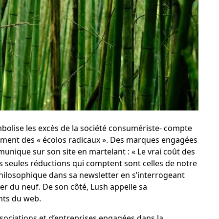
mbolise les excès de la société consumériste- compte
lement des « écolos radicaux ». Des marques engagées
unique sur son site
en martelant : « Le vrai coût des
es seules réductions qui comptent sont celles de notre
hilosophique dans sa newsletter en s’interrogeant
ter du neuf
. De son côté, Lush appelle sa
ants du web
.
d’associations et d’entreprises engagées dans la