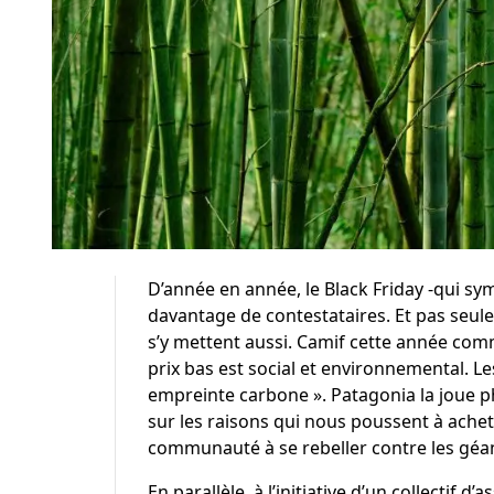
D’année en année, le Black Friday -qui sy
davantage de contestataires. Et pas seu
s’y mettent aussi. Camif cette année
comm
prix bas est social et environnemental. L
empreinte carbone ». Patagonia la joue p
sur
les raisons qui nous poussent à ache
communauté à
se rebeller contre les gé
En parallèle, à l’initiative d’un collectif 