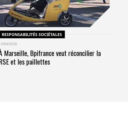
pr
RESPONSABILITÉS SOCIÉTALES
14/04/2026
À Marseille, Bpifrance veut réconcilier la
RSE et les paillettes