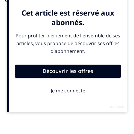
Pour la 8e année consécutive, le Collectif se mobilise,
porté par le réseau Envie et Altermundi, pour prendre
le contrepied du Black Friday. Cette année, le Green
Friday axe sa campagne sur les réseaux sociaux avec
une série de visuels visant à informer sur les effets
souvent méconnus du Black Friday et l’impact
environnemental des achats impulsifs :
Produits de qualité souvent inférieure
: de nombreux
articles sont conçus pour être consommés rapidement
et risquent de finir prématurément en décharge.
Exploitation humaine
: des travailleurs, souvent à
l’autre bout du monde, produisent ces biens dans des
conditions désastreuses pour limiter les coûts de
fabrication.
Impact environnemental négatif
: la surproduction
liée au Black Friday peut contribuer à des phénomènes