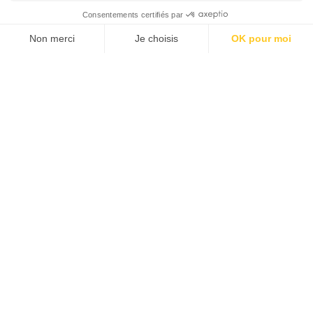
JE M'ABONNE 1 AN - 4 NUM.
JE DÉCOUVRE LES NUMÉROS PRÉCÉDENTS
Je suis déjà abonné(e) :
je consulte la revue en
version digitale
SUIVEZ-NOUS