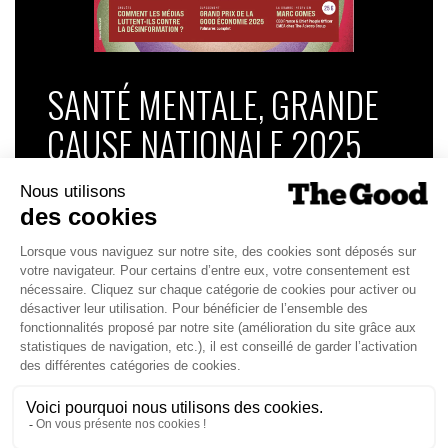
SANTÉ MENTALE, GRANDE
CAUSE NATIONALE 2025
Dans ce numéro, enquête : Comment les
médias luttent-ils contre la désinformation ? |
Palmarès complet du Grand Prix de la Good
Économie 2025 | La grande interview de Marc
Gomes, CEO France & Chief People Officer
EMEA chez The Adecco Group
J'ACHÈTE LE NUMÉRO