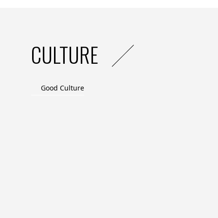
Marc-André Allard
(Auteur)
Marc-André Allard est associé et directeu
Lonsdale, membre du Green Lab ISCOM (thi
CULTURE
enseigne à l’ISCOM, au CELSA Paris-Sorbo
Préface de Nicolas Bordas, vice-présid
L’avis de la rédaction : Un ouvrage ess
Good Culture
design sont essentiels à la transition 
les marques et leurs consommateurs ve
soutenable. Comme le souligne Nicolas 
ou ne sera pas! ».