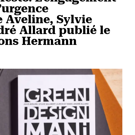
l’urgence
e Aveline, Sylvie
dré Allard publié le
tions Hermann