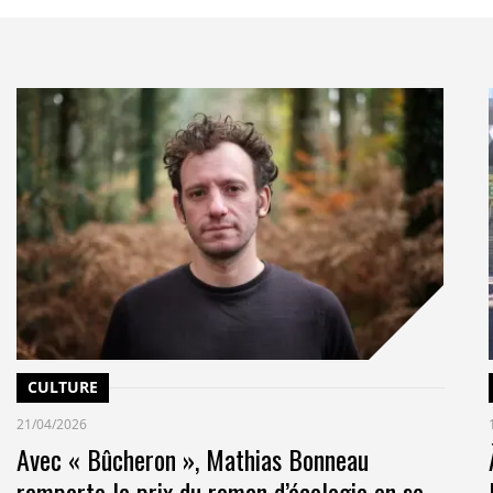
r de l’innovation et du business design de l’agence
nk tank dédié aux enjeux de la Transition). Il
nne et à SciencesPo.
ent international de TBWA/Worldwide
entiel qui rappelle combien la communication et le
écologique. Ces deux outils permettent d’embarquer
rs des imaginaires souhaitables pour un avenir
Bordas dans la préface : « la marque sera durable
CULTURE
21/04/2026
Avec « Bûcheron », Mathias Bonneau
remporte le prix du roman d’écologie en se