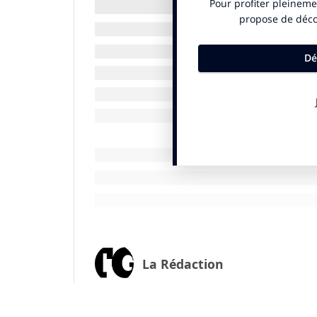
Et si le design, par sa capacité à adresser
problèmes à résoudre, permettait aux mar
Et si la communication, par sa capacité à 
nouveaux imaginaires, donnait aux marqu
côtés ?
Ce livre-manifeste soutient l’idée que le
ont le pouvoir de changer le monde – et qu
Julie Aveline
(Auteur)
Julie Aveline dirige la spécialisation Créa
ISCOM, et anime depuis 10 ans une comm
la communication.
Sylvie Gillibert
(Auteur)
La Rédaction
Sylvie Gillibert-Ulrich, ingénieure Agro, e
de
Design Branding
(2016) et
Réaliser son 