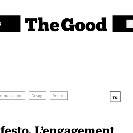
R
ÉV
mmunication
Design
Impact
festo. L’engagement