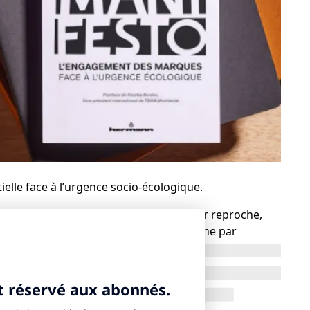
ielle face à l’urgence socio-écologique.
n leur demande : c’est même ce qu’on leur reproche,
ise en cause des lois du confort moderne par
s marques qu’elles expient leurs fautes en proposant
tes pour un avenir plus durable. Un défi de taille !