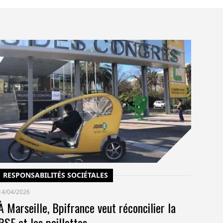
C
14/
Un
po
co
pr
RESPONSABILITÉS SOCIÉTALES
14/04/2026
À Marseille, Bpifrance veut réconcilier la
RSE et les paillettes