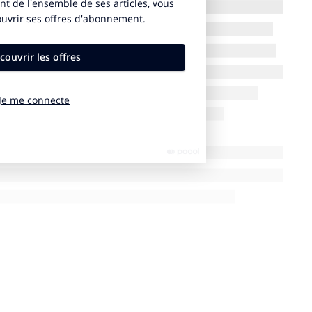
 l’inconnu, à démêler les paradoxes, à poser les
ques de s’armer face à ce défi ?
créer des récits structurants et à développer de
es les clés pour engager les consom­mateurs à leurs
s marques, aidées du design et de la communication,
’elles mourront si elles ne s’y essaient pas !
tion et Design de l’ISCOM ainsi que le Green Lab
unauté de 4500 jeunes talents, futurs managers de
st directrice du campus ISCOM Nice. Elle est co-autrice
plan de communication en 48h
(2009).