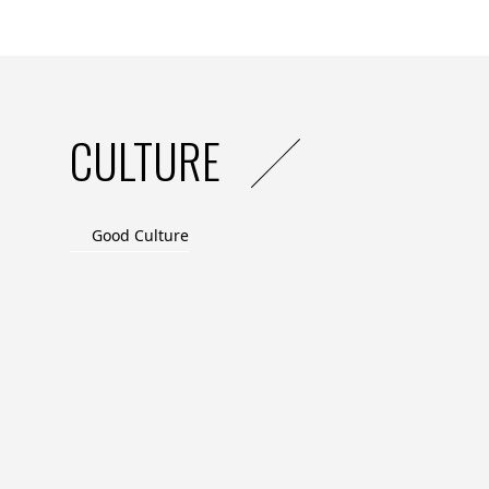
poussant les entreprises à déployer des i
seront plus dominés par les réglementati
des ressources et l’optimisation des sys
CULTURE
Good Culture