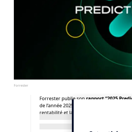
Forrester
Forrester
publie son
rapport “2025 Predi
de l’année 2025, compte tenu des incerti
rentabilité et la prudence seront au cœur
Les entreprises devront tout faire, qu’il s
investissements en matière de responsab