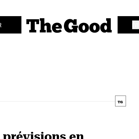
R
ÉV
s prévisions en