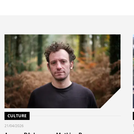
nitiatives de responsabilité environnementale ne
ons, mais impliqueront plutôt la minimisation du coût
tèmes et processus opérationnels.
CULTURE
21/04/2026