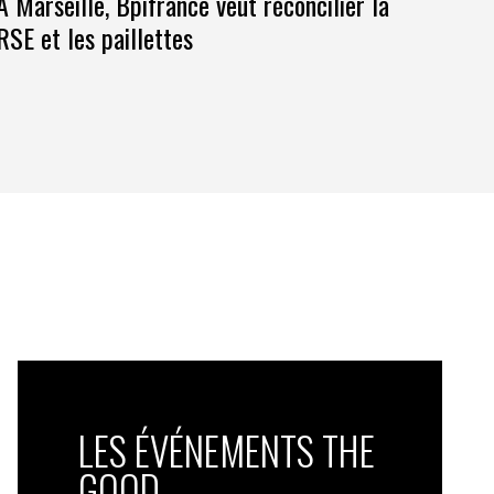
À Marseille, Bpifrance veut réconcilier la
RSE et les paillettes
LES ÉVÉNEMENTS THE
GOOD