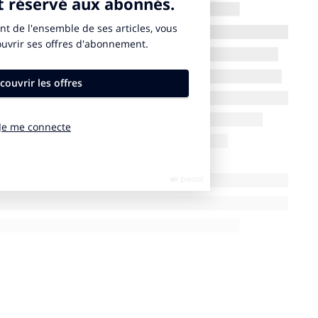
cessive à l’égard de certificats d’énergie renouvelable
ons du cycle de vie des produits.
Global Fortune 100 s’engageront à atteindre des
e de nombreuses organisations ont déjà adopté des
one et de réduction nette à zéro, l’activité récente
prises qui ne se contentent pas de cocher des cases
ales offertes par la réduction, la réutilisation, la
age seront celles qui commenceront à se démarquer.
rontées à des scandales liés aux certificats
t la preuve que l’électricité a été produite à partir
qui permet aux entreprises de déclarer moins
s d’utilisation des CER sont similaires à ceux des
mise à mal par les scandales qui ont éclaté.
e et les avantages financiers éclipseront les
lés.
2025 sera le point de bascule où les facteurs