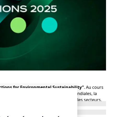
ctions for Environmental Sustainability”
. Au cours
tudes économiques et géopolitiques mondiales, la
 des stratégies des entreprises de tous les secteurs.
’agisse de suivre les mesures financières des
ilité environnementale dans l’ensemble de