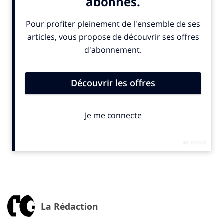
économique et écologique, que le programme
FABACÉÉ
, inscrit dans le cadre des Certificats
d’Economie d’Energies (CEE) du ministère en charge de
la transition énergétique, a été imaginé. L’appel à
candidature, dédié aux structures d’accompagnement
et à leurs adhérents souhaitant réduire leurs
consommations énergétiques, a été lancé le 1er
octobre à l’occasion du Sommet de l’Elevage. Il restera
ouvert jusqu’au 15 novembre. Après analyse du jury,
les lauréats seront sélectionnés en fin d’année pour un
démarrage des actions début 2025.
Le programme durera 3 ans (2025-2027) et ambitionne
d’accompagner 200 groupes, soit entre 2000 et 3500
agriculteurs.
17 M€ pour un accompagnement centré sur le
groupe d’agriculteurs
La Rédaction