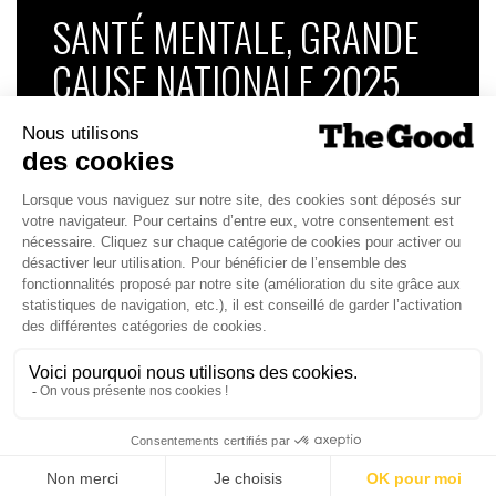
SANTÉ MENTALE, GRANDE
CAUSE NATIONALE 2025
Dans ce numéro, enquête : Comment les
médias luttent-ils contre la désinformation ? |
Palmarès complet du Grand Prix de la Good
Économie 2025 | La grande interview de Marc
Gomes, CEO France & Chief People Officer
EMEA chez The Adecco Group
J'ACHÈTE LE NUMÉRO
JE M'ABONNE 1 AN - 4 NUM.