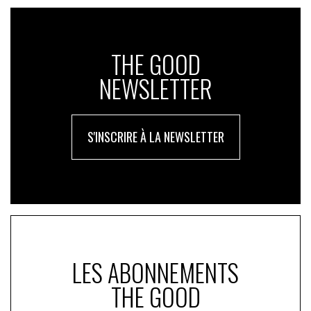
Un deuxième appel à candidatures est prévu en février
2025.
THE GOOD
NEWSLETTER
EN RÉSUMÉ
S'INSCRIRE À LA NEWSLETTER
FABACÉE : un programme du
ministère pour accompagner la
transition énergétique des
agriculteurs
LES ABONNEMENTS
THE GOOD