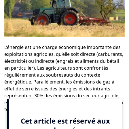
L’énergie est une charge économique importante des
exploitations agricoles, qu’elle soit directe (carburants,
électricité) ou indirecte (engrais et aliments du bétail
en particulier). Les agriculteurs sont confrontés
régulièrement aux soubresauts du contexte
énergétique. Parallèlement, les émissions de gaz à
effet de serre issues des énergies et des intrants
représentent 30% des émissions du secteur agricole,
et jusqu’à 60% si on intègre les émissions de N2O de la
fertilisation azotée (source : ClimAgri Cas France 2020,
ADEME).
C’est pour répondre à cette double problématique,