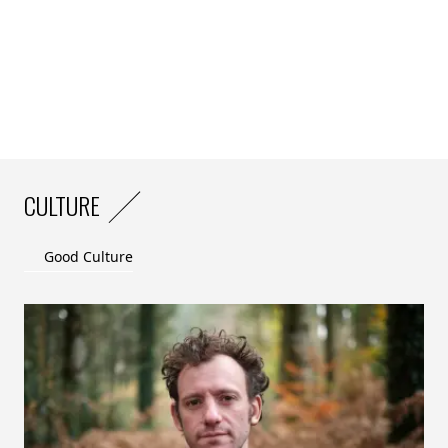
Bénéficier d’un fonds de garantie pour faciliter l’accès
au crédit bancaire et participer à l’expérimentation
d’une assurance transition pour prendre en charge
une partie du risque supporté par les agriculteurs qui
feront évoluer leurs pratiques agricoles.
Des exploitations agricoles plus résilientes
Rejoindre le programme FABACÉÉ, c’est bénéficier de la
CULTURE
puissance et de l’effet d’entraînement du collectif. Dans
ce cadre, les agriculteurs pourront monter en
Good Culture
compétences et seront accompagnés pour mettre en
place un plan d’action vers l’autonomie énergétique de
leurs exploitations.
“
Au-delà de la dimension écologique qui nous anime, les
agriculteurs ont tout intérêt à réduire leur consommation
d’énergie qui représente la majorité de leurs charges. Ils
peuvent ainsi alléger leurs factures et rendre leur