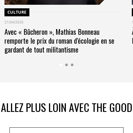
CULTURE
21/04/2026
bles (ODD) sont de plus en plus reconnus comme
Avec « Bûcheron », Mathias Bonneau
remporte le prix du roman d’écologie en se
Objectifs de Développement Durable (ODD).
gardant de tout militantisme
 particulier en matière environnementale et sociétale,
ombreux secteurs.
te related financial disclosure (TCFD) se développe
diales
s’y réfèrent.
ALLEZ PLUS LOIN AVEC THE GOOD
er.