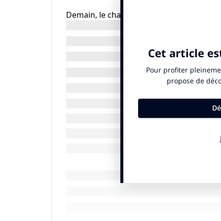
Demain, le champ d’application du rapport
de l’Union européenne et au-delà. Com
futures exigences réglementaires ?
Cette nouvelle édition de l’étude KMPG p
reporting ESG (Environnement, Social, Gou
sont désormais intégrés dans la gestion 
la proportion croissante des entreprises 
revanche, la proportion des entreprises 
biodiversité reste faible. Enfin, l’étude 
réglementaire. Bien sûr, beaucoup d’entre
mais beaucoup d’autres ont fait le choix 
auprès de leur marché financier, amélior
employeur.
5 grandes tendances ressortent de l’étude :
Communiquer sur ses objectifs de déca