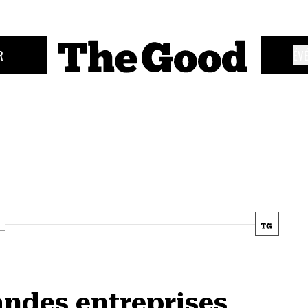
R
ÉV
andes entreprises