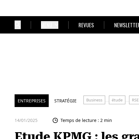
MENU
REVUES
NEWSLETTE
Business
étude
RSE
ENTREPRISES
STRATÉGIE
14/01/2025
Temps de lecture : 2 min
Etude KPMG : les gr