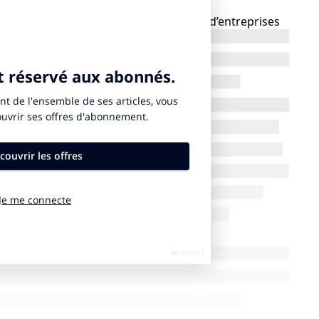
 de durabilité concernera des milliers d’entreprises
ment
anticiper ces changements
et répondre aux
résente les dernières tendances en matière de
vernance). Elle révèle que les rapports de durabilité
des plus grandes entreprises du monde. Elle souligne
à publier leur trajectoire de décabornation. En
à communiquer sur leurs actions en matière de
démontre à quel point la démarche n’est pas que
prises ont respecté l’échéance de la conformité ,
de l’anticipation pour faire preuve de transparence
er leur réputation ou soigner leur marque
rbonation devient la norme :