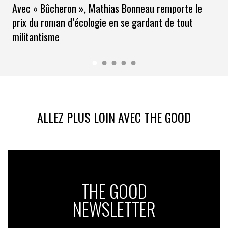
l’action
.
Avec « Bûcheron », Mathias Bonneau remporte le
prix du roman d’écologie en se gardant de tout
Pour que notre société évolue vers un modèle plus
militantisme
durable et équitable, il est
essentiel que les
entreprises prennent leurs responsabilités
, et
s’engagent pleinement dans la voie de la sobriété,
en
réconciliant les aspirations des citoyens et les désirs
des consommateurs
.
Luc Balleroy
ALLEZ PLUS LOIN AVEC THE GOOD
Directeur Général d’Opinionway
THE GOOD
NEWSLETTER