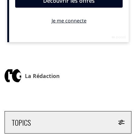
soit sage avec sobriété. »
Une citation plus que jamais d’actualité, qui nous
rappelle que la sobriété ne doit pas être perçue
comme une contrainte, mais comme
une invitation à
trouver un équilibre
entre nos besoins, nos envies et
les limites de notre planète.
Une notion à manier avec précaution
Il est cependant essentiel de
manier cette notion
avec précaution
, pour plusieurs raisons :
La Rédaction
1. Parce qu’elle parle à tous
Elle transcende les clivages politiques et les
catégorisations sociodémographiques. Elle est
porteuse de sens pour le plus grand nombre
, car elle
repose sur une forme de
pragmatisme face aux
TOPICS
enjeux contemporains
.