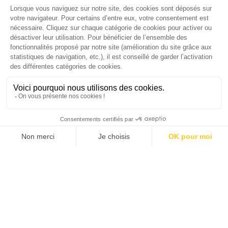
Palmarès complet du Grand Prix de la Good
Économie 2025 | La grande interview de Marc
Gomes, CEO France & Chief People Officer
EMEA chez The Adecco Group
J'ACHÈTE LE NUMÉRO
JE M'ABONNE 1 AN - 4 NUM.
JE DÉCOUVRE LES NUMÉROS PRÉCÉDENTS
Je suis déjà abonné(e) :
je consulte la revue en
version digitale