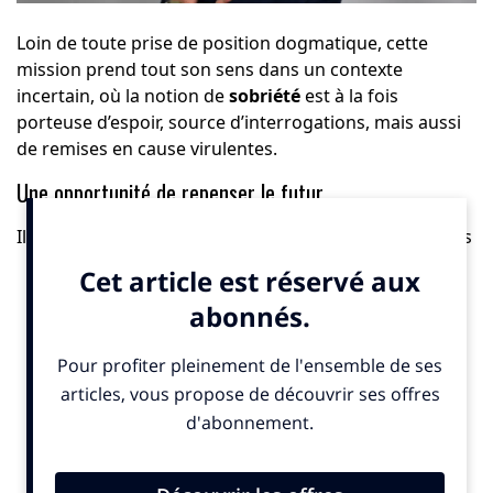
Loin de toute prise de position dogmatique, cette
mission prend tout son sens dans un contexte
incertain, où la notion de
sobriété
est à la fois
porteuse d’espoir, source d’interrogations, mais aussi
de remises en cause virulentes.
Une opportunité de repenser le futur
Il est particulièrement intéressant de noter qu’une fois
mises de côté les prises de position extrêmes, la
sobriété incarne intrinsèquement
une autre façon
d’envisager le futur
: une opportunité pour les
entreprises d’intégrer les défis économiques de
demain, liés notamment à la
raréfaction des
ressources
.
Molière disait déjà, dans
Le Misanthrope
:
« La parfaite raison fuit toute extrémité. Elle veut que l’on