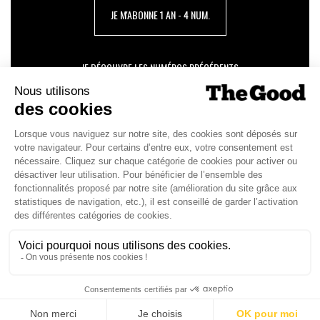
JE M'ABONNE 1 AN - 4 NUM.
JE DÉCOUVRE LES NUMÉROS PRÉCÉDENTS
Je suis déjà abonné(e) :
je consulte la revue en
version digitale
SUIVEZ-NOUS