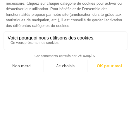
Gomes, CEO France & Chief People Officer
EMEA chez The Adecco Group
J'ACHÈTE LE NUMÉRO
JE M'ABONNE 1 AN - 4 NUM.
JE DÉCOUVRE LES NUMÉROS PRÉCÉDENTS
Je suis déjà abonné(e) :
je consulte la revue en
version digitale