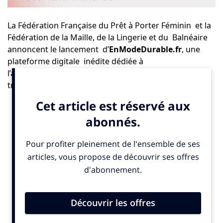
La Fédération Française du Prêt à Porter Féminin et la
Fédération de la Maille, de la Lingerie et du Balnéaire
annoncent le lancement d’
EnModeDurable.fr
, une
plateforme digitale inédite dédiée à
l’accompagnement de la filière mode dans sa
transformation écologique et sociale. Pensée comme
un espace d’information, de ressources et
d’inspiration, EnModeDurable.fr s’adresse à
l’ensemble des professionnels du secteur, mais aussi
aux consommateurs engagés, pour faire de la mode
durable une réalité accessible à tous.
Face à l’urgence climatique et à l’évolution des
attentes sociétales, la mode doit repenser ses
modèles. EnModeDurable.fr se positionne comme un
outil central pour guider et soutenir les acteurs de la
filière dans l’adoption de pratiques plus vertueuses