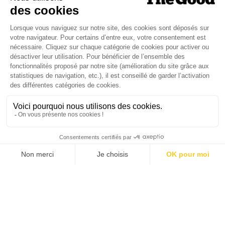
Je suis déjà abonné(e) :
je consulte la revue en
version digitale
SUIVEZ-NOUS