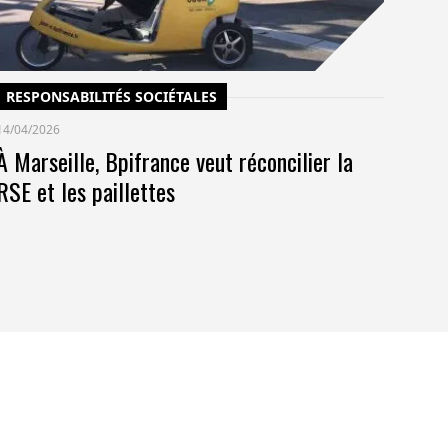
pr
RESPONSABILITÉS SOCIÉTALES
14/04/2026
À Marseille, Bpifrance veut réconcilier la
RSE et les paillettes