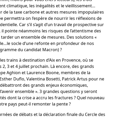
 climatique, les inégalités et le vieillissement…
r de la taxe carbone et autres mesures impopulaires
e permettra on l’espère de nourrir les réflexions de
entielle. Car s’il s’agit d’un travail de prospective sur
 il pointe néanmoins les risques de l’attentisme des
ns tarder un ensemble de mesures. Des solutions «
cle…le socle d’une refonte en profondeur de nos
ogramme du candidat Macron) ?
es trains à destination d’Aix en Provence, où se
es 2, 3 et 4 juillet prochain. Là encore, des grands
ippe Aghion et Laurence Boone, membres de la
sther Duflo, Valentina Bosetti, Patrick Artus pour ne
ts débattront des grands enjeux économiques,
r l’avenir ensemble ». 3 grandes questions y seront
és dont la crise a accru les fractures ? Quel nouveau
re pays peut-il remonter la pente ?
rnées de débats et la déclaration finale du Cercle des