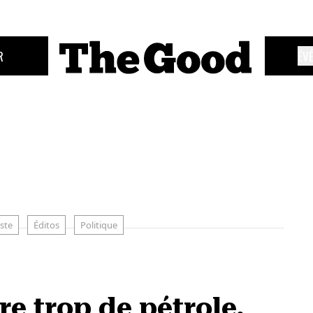
R
ÉV
ste
Éditos
Politique
re trop de pétrole,