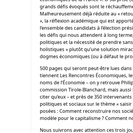
grands défis évoqués sont le réchauffement
Malheureusement déjà réduite au « retou
», la réflexion académique qui est apporté
l’ensemble des candidats à l’élection présid
les défis qui nous attendent à long terme,
politiques et la nécessité de prendre sa
holistiques » plutôt qu’une solution mira
dogmes économiques (ou à défaut le pr
500 pages qui seront peut-être lues dans l
tiennent
Les Rencontres Économiques
, l
noms de l’Économie – on y retrouve Phil
commission Tirole-Blanchard, mais aussi E
citer qu’eux – et près de 350 intervenan
politiques et sociaux sur le thème « saisi
posées : Comment reconstruire nos sociét
modèle pour le capitalisme ? Comment not
Nous suivrons avec attention ces trois jou