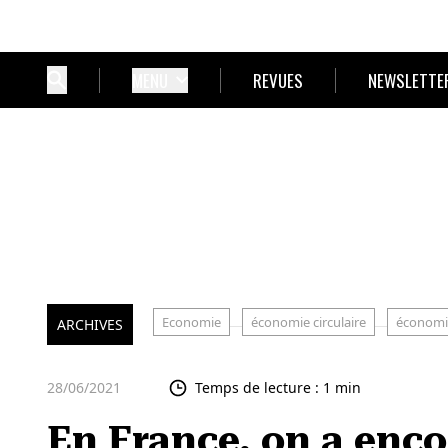
MENU
REVUES
NEWSLETTE
Economie
économie circulaire
économi
ARCHIVES
28/06/2021
Temps de lecture : 1 min
En France, on a enco