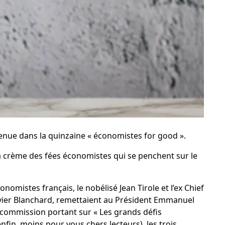
venue dans la quinzaine « économistes for good ».
la crème des fées économistes qui se penchent sur le
nomistes français, le nobélisé Jean Tirole et l’ex Chief
vier Blanchard, remettaient au Président Emmanuel
 commission portant sur « Les
grands défis
enfin, moins pour vous chers lecteurs), les trois