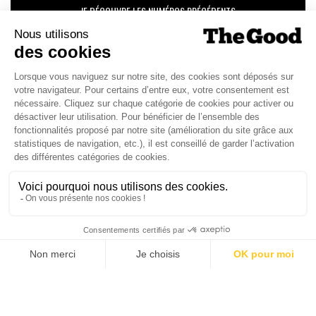
JE DÉCOUVRE LES NUMÉROS PRÉCÉDENTS
Je suis déjà abonné(e) :
je consulte la revue en
version digitale
SUIVEZ-NOUS