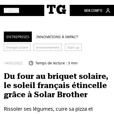
MENU
MON COMPTE
ENTREPRISES
INNOVATIONS À IMPACT
Energie solaire
environnement
Start up
14/02/2022
Temps de lecture : 3 min
Du four au briquet solaire,
le soleil français étincelle
grâce à Solar Brother
Rissoler ses légumes, cuire sa pizza et