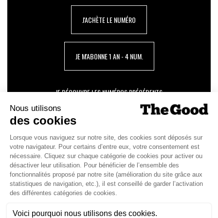
J'ACHÈTE LE NUMÉRO
JE M'ABONNE 1 AN - 4 NUM.
JE DÉCOUVRE LES NUMÉROS PRÉCÉDENTS
Je suis déjà abonné(e) :
je consulte la revue en
version digitale