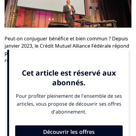
Peut-on conjuguer bénéfice et bien commun ? Depuis
janvier 2023, le
Crédit Mutuel Alliance Fédérale
répond
par l’affirmative, en versant chaque année 15 % de ses
résultats à des actions d’intérêt général. Baptisée
« dividende sociétal », cette initiative s’inscrit dans la
stratégie d’entreprise à mission adoptée par le groupe
en 2020, et vise à renforcer son impact social et
environnemental tout en maintenant ses
performances économiques.
En 2023, ce dividende a permis de mobiliser 439
millions d’euros pour soutenir des actions de
solidarité, d’éducation, de transition écologique ou
encore des offres bancaires accessibles aux plus