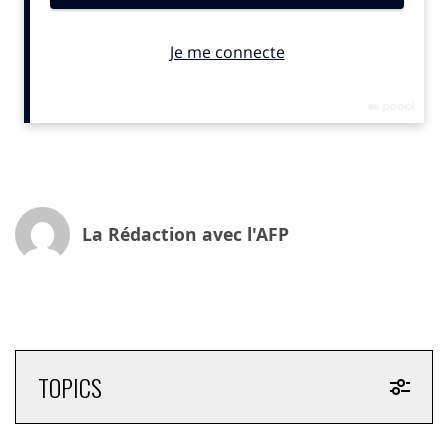
fragiles. Pour 2025, l’enveloppe atteindra 619 millions
d’euros.
Le 3 juin, à l’occasion d’un forum organisé à Paris,
Daniel Baal, président de Crédit Mutuel Alliance
Fédérale, a lancé un appel clair : “
Si 200 entreprises de
notre taille adoptaient un dispositif similaire, nous
pourrions financer collectivement la transition écologique.
”
Une référence explicite au besoin estimé de 100
milliards d’euros par an pour financer la
La Rédaction avec l'AFP
transformation énergétique en France.
Dans un paysage où seules 2 100 entreprises ont
adopté le statut d’entreprise à mission — dont très peu
de grands groupes —, le Crédit Mutuel espère
entraîner d’autres acteurs. Quelques pionniers comme
la MAIF se sont engagés sur la voie, consacrant 10 %
TOPICS
de leurs bénéfices à un “dividende écologique”, mais
les exemples restent isolés.