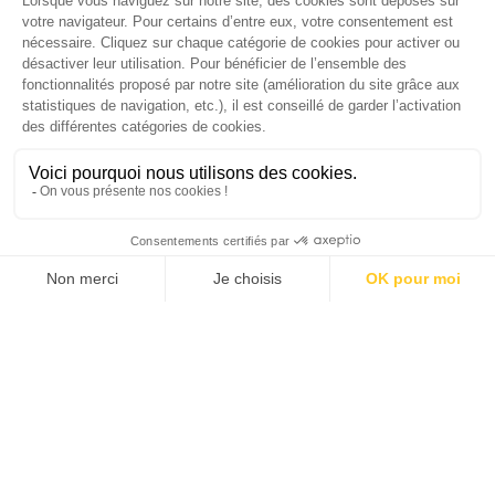
Économie 2025 | La grande interview de Marc
Gomes, CEO France & Chief People Officer
EMEA chez The Adecco Group
J'ACHÈTE LE NUMÉRO
JE M'ABONNE 1 AN - 4 NUM.
JE DÉCOUVRE LES NUMÉROS PRÉCÉDENTS
Je suis déjà abonné(e) :
je consulte la revue en
version digitale