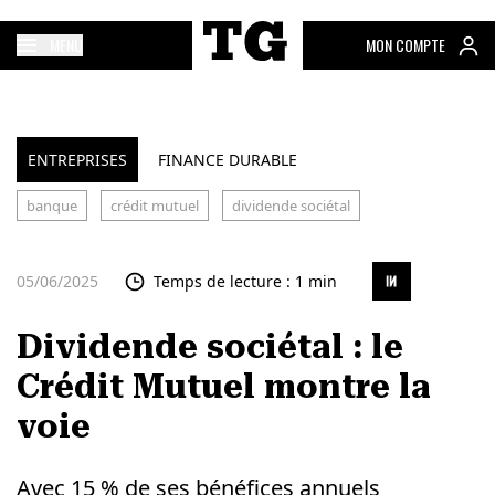
MENU
MON COMPTE
ENTREPRISES
FINANCE DURABLE
banque
crédit mutuel
dividende sociétal
05/06/2025
Temps de lecture : 1 min
Dividende sociétal : le
Crédit Mutuel montre la
voie
Avec 15 % de ses bénéfices annuels