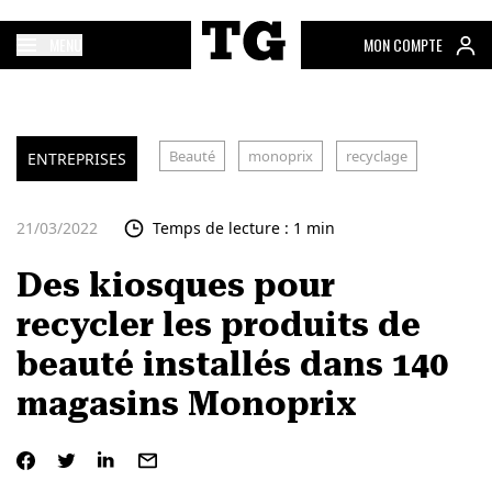
MENU
MON COMPTE
Beauté
monoprix
recyclage
ENTREPRISES
21/03/2022
Temps de lecture : 1 min
Des kiosques pour
recycler les produits de
beauté installés dans 140
magasins Monoprix