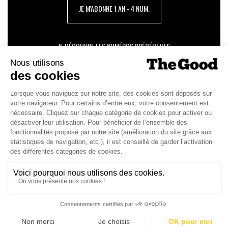
JE M'ABONNE 1 AN - 4 NUM.
JE DÉCOUVRE LES NUMÉROS PRÉCÉDENTS
Je suis déjà abonné(e) :
je consulte la revue en
version digitale
SUIVEZ-NOUS