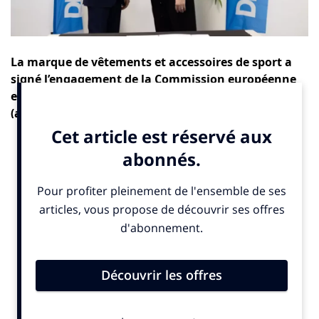
La marque de vêtements et accessoires de sport a
signé l’engagement de la Commission européenne
en faveur d’une consommation durable
(anciennement « Green Consumption Pledge »).
Le 19 février, Décathlon a signé un pacte avec la
Commission Européenne pour soutenir la
consommation durable. Présent dans 70 pays et
employant plus de 105 000 personnes dans le monde,
Decathlon
veut poursuivre ses efforts pour réduire
son impact sur la planète. Et ce, via la production, le
transport, la distribution et l’utilisation des produits
qu’il vend. De nouveaux modèles commerciaux
circulaires visant à développer les produits d’occasion,
les programmes de rachat, la location et l’abonnement
ainsi que la réparation et les pièces détachées « Do It