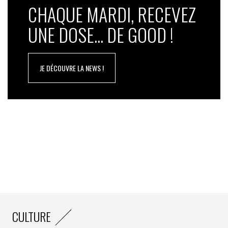
consommation plus responsables : décarboner son
CHAQUE MARDI, RECEVEZ
activité et promouvoir trois initiatives autour de la
UNE DOSE... DE GOOD !
circularité : le rachat, la réparation et la location.
JE DÉCOUVRE LA NEWS !
CULTURE