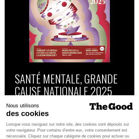
SANTÉ MENTALE, GRANDE
CAUSE NATIONALE 2025
Dans ce numéro, enquête : Comment les
médias luttent-ils contre la désinformation ? |
Palmarès complet du Grand Prix de la Good
Économie 2025 | La grande interview de Marc
Gomes, CEO France & Chief People Officer