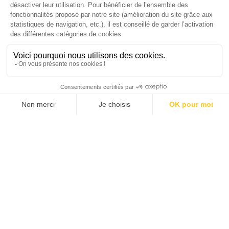
EMEA chez The Adecco Group
J'ACHÈTE LE NUMÉRO
JE M'ABONNE 1 AN - 4 NUM.
JE DÉCOUVRE LES NUMÉROS PRÉCÉDENTS
Je suis déjà abonné(e) :
je consulte la revue en
version digitale