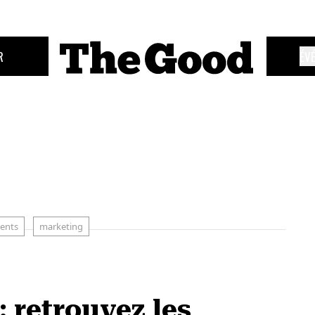
R
ÉV
ents
marketing
: retrouvez les