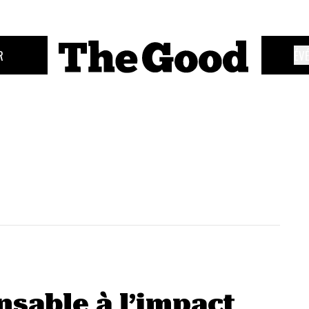
R
ÉV
nsable à l’impact