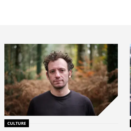
conformité aux normes ESRS (96 %), exigences de la
lité (27 %). « Les entreprises ont relevé un défi
Mais le vrai enjeu est désormais de transformer cette
on et d’adaptation », souligne Edwige Rey, Associée,
e chez Forvis Mazars.
 en matière de comparabilité des données, elle
 climatique. Les progrès de reporting contrastent avec
ation massive des plans de transition, l’objectif de
y, associée, responsable RSE & développement
Ces premiers états de durabilité montrent la capacité des
ver un défi réglementaire et organisationnel majeur. Même
secteur d’activité. Cependant, les rapports publiés, denses
es stratégies climat et les plans de transition. La CSRD a
is attention le vrai défi commence maintenant :
 leviers concrets de transition et d’adaptation durable.
»
CULTURE