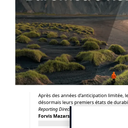
Après des années d’anticipation limitée,
désormais leurs premiers états de durabi
Reporting Directive
) et aux normes ESRS. C’
Forvis Mazars
, qui analyse 154 rapports 
SBF 120 et de grandes ETI. 99 % du panel