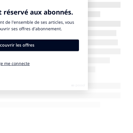
e contrôle opérationnel exigés par la directive. Ces
nt un vrai progrès en matière de transparence et
stisseurs, régulateurs et parties prenantes.
tifs de réduction d’émissions, seules 33 % présentent
26 % sont alignées sur une trajectoire 1,5°C. Ce
19 septembre, le secrétaire général de l’ONU António
r le réchauffement climatique à +1,5°C par rapport à
s’effondrer ». Il appelle les États à revoir drastiquement
ci la COP30.
ais le « gender pay gap » comme matériel, avec un
les hommes. Le ratio d’équité (écart entre
t publié par 88 % des entreprises, mais révèle des
onnel