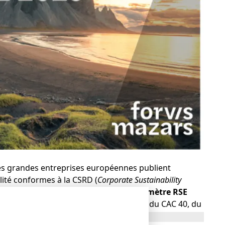
 les grandes entreprises européennes publient
lité conformes à la CSRD (
Corporate Sustainability
est le constat de la 15e édition du
Baromètre RSE
d’entreprises, dont 68 françaises issues du CAC 40, du
 publient un bilan carbone conforme au protocole