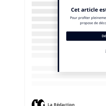
GHG et 83 % respectent déjà les critères d
documents, denses et techniques, marque
deviennent des outils d’analyse pour inve
Des ambitions climatiques fragiles
Si 96 % des entreprises ont fixé des objec
un plan de transition complet, et à peine 
décalage interroge d’autant plus que, le 
Guterres a averti que l’objectif de limite
l’ère préindustrielle est « sur le point de 
leurs engagements climatiques (
NDC
) d’i
95 % des entreprises considèrent désorm
écart moyen de 15 % entre les femmes et 
rémunération la plus haute et médiane) es
extrêmes allant de 4,78 à 614.
Un défi réglementaire et organisati
La Rédaction