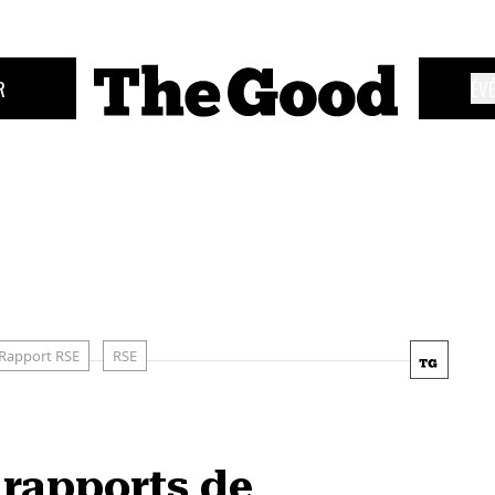
R
ÉV
Rapport RSE
RSE
 rapports de