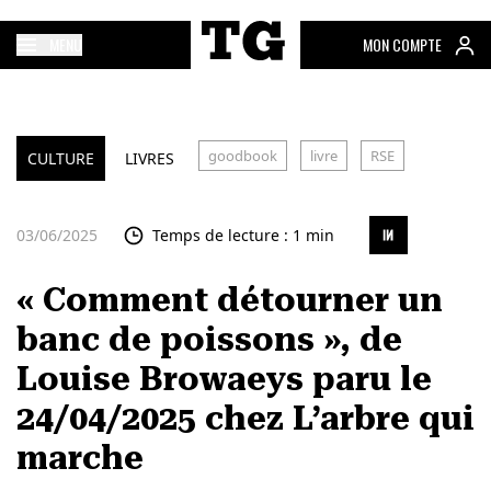
MENU
MON COMPTE
goodbook
livre
RSE
CULTURE
LIVRES
03/06/2025
Temps de lecture : 1 min
« Comment détourner un
banc de poissons », de
Louise Browaeys paru le
24/04/2025 chez L’arbre qui
marche