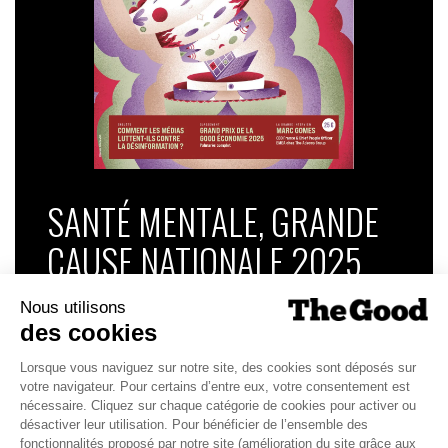
SANTÉ MENTALE, GRANDE
CAUSE NATIONALE 2025
Dans ce numéro, enquête : Comment les
médias luttent-ils contre la désinformation ? |
Palmarès complet du Grand Prix de la Good
Économie 2025 | La grande interview de Marc
Gomes, CEO France & Chief People Officer
EMEA chez The Adecco Group