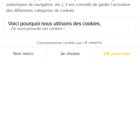
J'ACHÈTE LE NUMÉRO
JE M'ABONNE 1 AN - 4 NUM.
JE DÉCOUVRE LES NUMÉROS PRÉCÉDENTS
Je suis déjà abonné(e) :
je consulte la revue en
version digitale