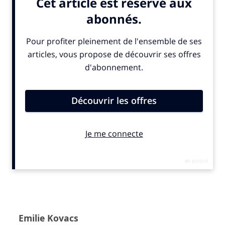
nouvelle voie ?
La réponse à cette enquête aux quatre coins de la
France aurait pu nous déprimer. Mais elle change notre
regard sur l’entreprise – et sur nos semblables.
Louise Browaeys
a publié des romans, essais et livres
de cuisine parfois qualifiés de punks ou écoféministes.
Son enquête tisse des liens inattendus entre le monde
des affaires et la littérature.
La Convention des Entreprises pour le Climat
(CEC)
regroupe 1250 entreprises pour 120 milliards
d’euros de chiffre d’affaires. Elle est en train de rendre
irrésistible la bascule vers l’économie régénérative.
Avec une postface d’Eric Duverger, fondateur de la CEC
(Convention des Entreprise pour le Climat)
.
Emilie Kovacs
______________