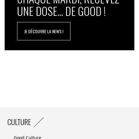
qu’on lui connaît, et regarde le sujet droit dans les
UNE DOSE... DE GOOD !
yeux. Qui a dit que la RSE n’était pas sexy ?
JE DÉCOUVRE LA NEWS !
CULTURE
Good Culture