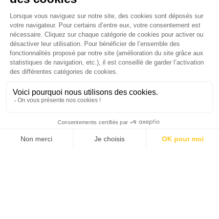
Je suis déjà abonné(e) :
je consulte la revue en
version digitale
SUIVEZ-NOUS