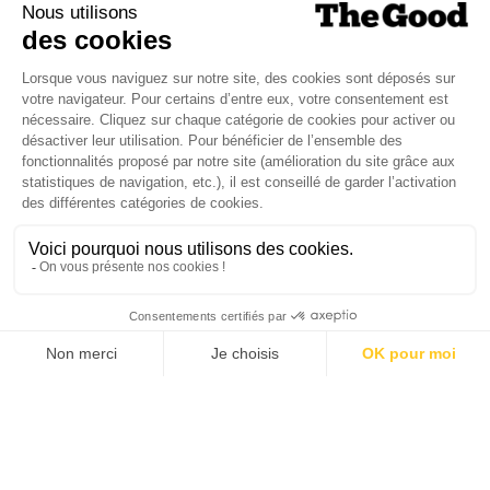
Je suis déjà abonné(e) :
je consulte la revue en
version digitale
SUIVEZ-NOUS