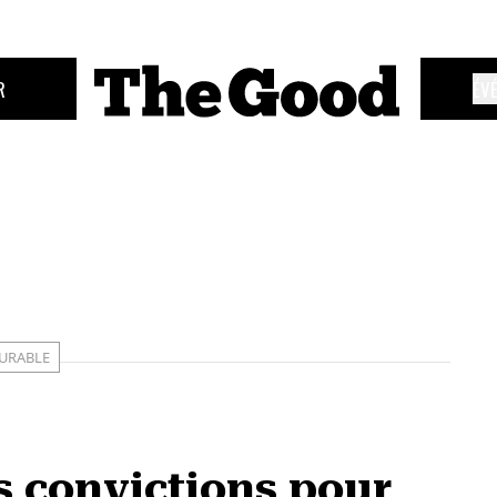
R
ÉV
URABLE
s convictions pour