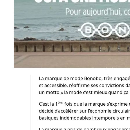
La marque de mode Bonobo, très engagée
et accessible, réaffirme ses conviction
un motto « la mode c’est mieux quand ça 
ère
C’est la 1
fois que la marque s’exprime d
décidé d’accélérer sur l’
économie circulai
basiques indémodables intemporels en ma
La marque a pris de nombreux engagements