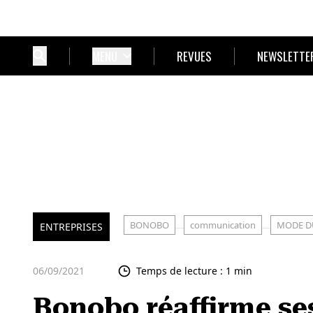
MENU
REVUES
NEWSLETTE
BONOBO
communication
MODE D
ENTREPRISES
06/09/2021
Temps de lecture : 1 min
Bonobo réaffirme se