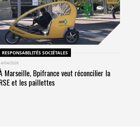
po
co
pr
RESPONSABILITÉS SOCIÉTALES
14/04/2026
À Marseille, Bpifrance veut réconcilier la
RSE et les paillettes