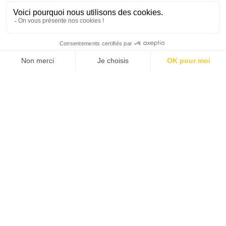
J'ACHÈTE LE NUMÉRO
JE M'ABONNE 1 AN - 4 NUM.
JE DÉCOUVRE LES NUMÉROS PRÉCÉDENTS
Je suis déjà abonné(e) :
je consulte la revue en
version digitale