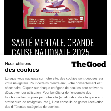
SANTÉ MENTALE, GRANDE
CAUSE NATIONALE 2025
Dans ce numéro, enquête : Comment les
médias luttent-ils contre la désinformation ? |
Palmarès complet du Grand Prix de la Good
Économie 2025 | La grande interview de Marc
Gomes, CEO France & Chief People Officer
EMEA chez The Adecco Group