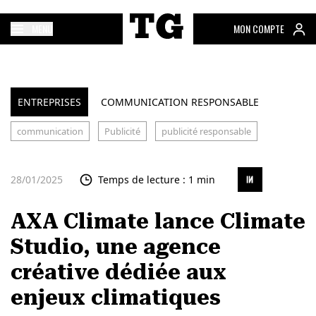
MENU
MON COMPTE
ENTREPRISES
COMMUNICATION RESPONSABLE
communication
Publicité
publicité responsable
28/01/2025
Temps de lecture : 1 min
AXA Climate lance Climate
Studio, une agence
créative dédiée aux
enjeux climatiques