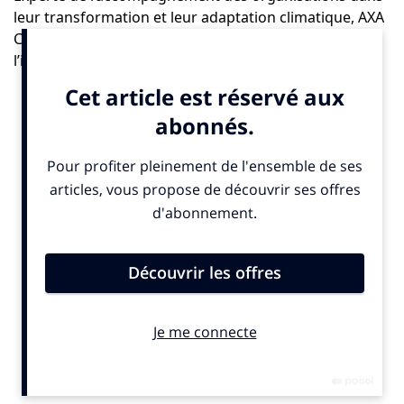
leur transformation et leur adaptation climatique,
AXA
Climate
lance le Climate Studio. Le but : créer de
l’impact et de susciter de l’intérêt sur les enjeux
climatiques.
Le Climate Studio accompagnera ses clients dans toute
leur communication : stratégie de marque, conception
et déploiement de campagnes de communication à
destination de cibles internes ou externes. L’objectif est
de sensibiliser, expliquer, mobiliser, recruter,
convaincre, faire savoir, donner envie et ainsi accélérer
la transformation des organisations. Cette approche
créative a déjà convaincu des clients historiques d’AXA
Climate ainsi que de nouveaux partenaires.
Le Climate Studio vient ainsi étoffer les offres de
services dédiés à l’adaptation climatique d’AXA Climate :
conseil, outils SaaS, assurance et formation.