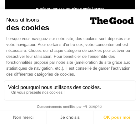
JE DÉCOUVRE LES NUMÉROS PRÉCÉDENTS
Je suis déjà abonné(e) :
je consulte la revue en
version digitale
SUIVEZ-NOUS