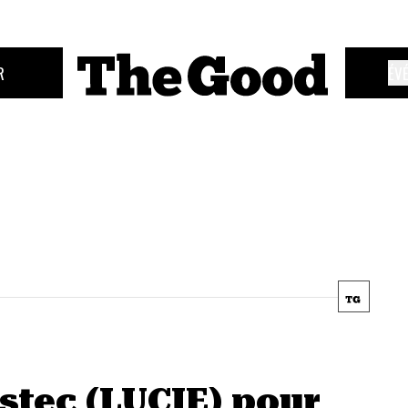
R
ÉV
ustec (LUCIE) pour