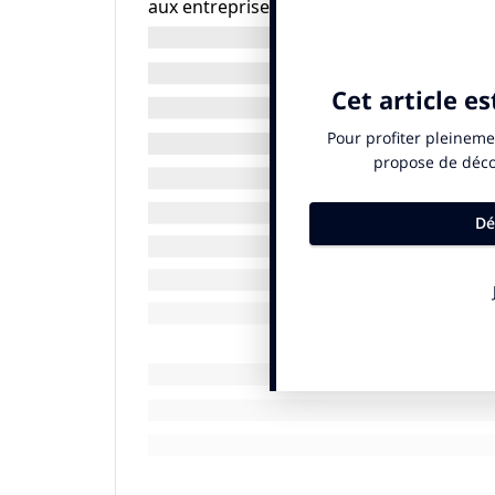
aux entreprises de plus de 250 salariés (a
entreprises de plus de 500 personnes)
[1]
.
1- Acquérir la compétence
Ce nouveau dispositif européen est assez
en 12 catégories appelées ESRS (
European 
elles-mêmes 82 rubriques (
Disclorure Req
publier (appelés
datapoints
). Il y en a 1
Une entreprise donnée n’aura à publier q
La règlementation prévoit, en effet, que 
méthode appelée « matrice de matérialité »
a vraiment un impact. Le nombre final de
l’autre mais l’ordre de grandeur des indic
situer entre 50 et 100, ce qui demeure im
A l’évidence, un travail d’immersion appr
incontournable car, pour l’appliquer, il fa
millier d’indicateurs possibles, la méthod