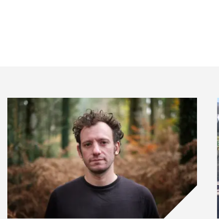
 performance extra-financière et son processus
missaires aux comptes.
produire au début de l’année 2025 sur la base des
rises de plus de 500 salariés et l’année suivante pour
es. Il concerne de nombreuses directions et requiert
croit, de produire des données que l’entreprise n’a
 concernées par le reporting extra-financier ont un
e en conformité. Il n’est pas rare que leur rapport
 du rapport futur. Pour les entreprises de plus petite
ge de travail est encore plus importante puisque, très
dre.
outil numérique de reporting extra-financier pour
jet : plusieurs solutions existent sur le marché. Il faut