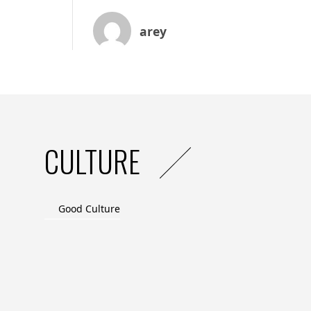
traçabilité… Rappelons que le rapport de
d’élaboration seront audités par les com
arey
2 – S’y mettre sans attendre
Ce nouveau reporting de durabilité est à 
données de l’exercice 2024 pour les entrep
celles qui comptent de 250 à 500 personn
donc de la coordination. Il impose, de sur
pas gérées jusque-là. Celles qui sont déjà
CULTURE
effort important à consentir pour se mettr
actuel ne couvre que 30 % des obligations
taille (entre 250 et 500 salariés), la char
souvent, tout est à construire.
Good Culture
Pour ces raisons, il est hasardeux d’atten
3 – Prévoir un outil
Il est recommandé de mettre en place un 
gérer la CSRD. Cela rajoute du délai au pro