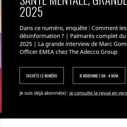
2025
la CSRD la première brique d’un plan stratégique de
Dans ce numéro, enquête : Comment les m
x que le nombre de salariés mais nous n’entrons pas
désinformation ? | Palmarès complet du
2025 | La grande interview de Marc Gom
Officer EMEA chez The Adecco Group
J'ACHÈTE LE NUMÉRO
JE M'ABONNE 1 AN - 4 NUM.
Je suis déjà abonné(e) :
je consulte la revue en vers