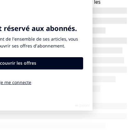
lors qu’actuellement l’exigence pèse sur les
 complexe. Les informations à publier sont réparties
Sustainability Reporting Standard
) qui contiennent
uirements
) où l’on trouve la liste des indicateurs à
178, ce sont des données normées.
u’un sous-ensemble restreint de ces 1178 indicateurs.
chaque organisation procède à un tri selon une
 visant à ne garder que les sujets sur lesquelles elle
 données à produire variera beaucoup d’un secteur à
ateurs à produire devrait dans la plupart des cas se
portant.
ofondie dans cette nouvelle réglementation est
ut maitriser la structure du référentiel CSRD, son
e de la matrice de matérialité, les exigences de