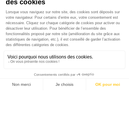
médias luttent-ils contre la désinformation ? |
Palmarès complet du Grand Prix de la Good
Économie 2025 | La grande interview de Marc
Gomes, CEO France & Chief People Officer
EMEA chez The Adecco Group
J'ACHÈTE LE NUMÉRO
JE M'ABONNE 1 AN - 4 NUM.
JE DÉCOUVRE LES NUMÉROS PRÉCÉDENTS
Je suis déjà abonné(e) :
je consulte la revue en
version digitale