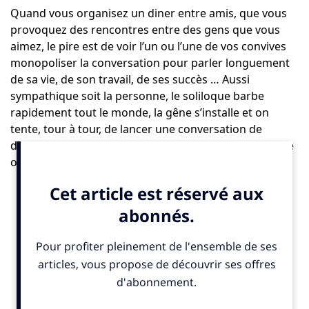
Quand vous organisez un diner entre amis, que vous
provoquez des rencontres entre des gens que vous
aimez, le pire est de voir l’un ou l’une de vos convives
monopoliser la conversation pour parler longuement
de sa vie, de son travail, de ses succès … Aussi
sympathique soit la personne, le soliloque barbe
rapidement tout le monde, la gêne s’installe et on
tente, tour à tour, de lancer une conversation de
diversion. En communication, c’est pareil. Une marque
ou une organisation qui déroule ses engagements,
vante ses initiatives et promeut ses belles d’actions
nous ennuie rapidement. Le récit d’une démarche RSE
doit s’inscrire dans l’époque, le constat des enjeux que
nous avons, collectivement, à adresser. Elle doit
participer à une conversation plus large, écouter et
répondre, converser, nourrir les débats qui animent
notre société. L’intérêt que nous avons à entendre ou
lire sa position dépend de sa capacité à embrasser des