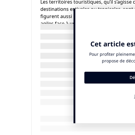
Les territoires touristiques, qu’il s’agiss
destinations estivales ou tropicales, sont
figurent aussi parmi les territoires les 
agiles face à un choc) et les plus dépend
partie du capital humain et financier.
1/ Une économie touristique qui profite
Ce manque de diversité productive dans les
longues années, des conséquences écono
« fuites économiques », ou dit encore de 
économiques du tourisme sont loin d’être
localement par les touristes, qui sont la 
dans une petite proportion à l’économie 
entrent sur le territoire… en ressortent 
territoire.
Une étude menée par UTOPIES en 2017 su
que 73% d’entre eux présentent un effet m
questionne leur capacité à conserver loca