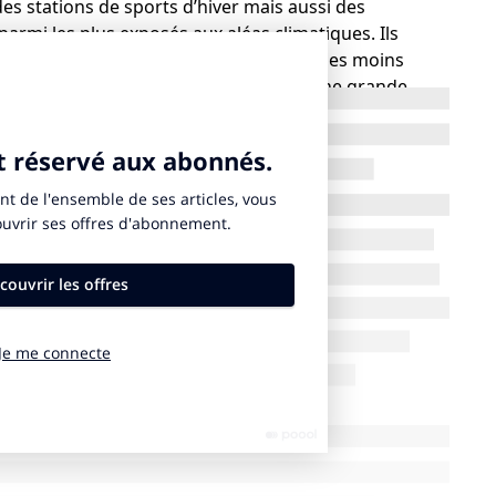
e des stations de sports d’hiver mais aussi des
 parmi les plus exposés aux aléas climatiques. Ils
moins diversifiés économiquement (donc les moins
ants d’une rente touristique qui capte une grande
 peu au territoire
 territoires touristiques a déjà eu, et depuis de
miques et sociales résumées dans le concept de
« seau percé ». En résumé : les retombées
 automatiques, car les dépenses effectuées
partie émergée de l’iceberg, ne profitent en réalité que
locale. Comme dans un seau percé, ces revenus qui
rapidement avec tous les achats réalisés en dehors du
r l’économie des territoires de montagne montrait
ultiplicateur inférieur à la moyenne nationale, ce qui
lement les richesses générées : les stations