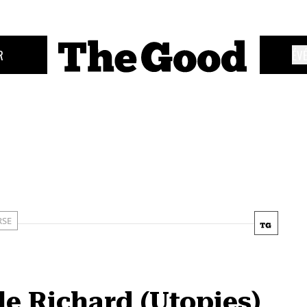
R
ÉV
RSE
le Richard (Utopies)