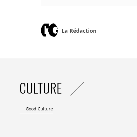
dépendent de l’extérieur et n’arrivent pas
faire profiter véritablement le territoire.
C’est le cas notamment des stations alpi
La Rédaction
attractives, génèrent une production qui 
hôtels, logements, restaurants, touristes,
de réponses locales, les dépenses « fuitent
conséquence. Un exemple parlant est celui
monde, et dont la valeur ne nourrira que 
produit issu de l’artisanat, qui aura soute
gastronomie…).
CULTURE
La bonne nouvelle, c’est que les territoi
qu’ils ne partent d’une page blanche !
Certains, comme de nombreuses stations
Good Culture
économique relativement dense et complexe
local de compétences, d’outils industriel 
2/ Mieux ancrer les filières touristiques