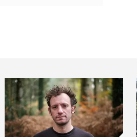
 à faire circuler durablement les richesses pour en
nes, qui, bien que présentant des économies
ne s’enracine pas suffisamment : les achats des
 équipements et activités de loisirs, … ne trouvent pas
 » du territoire et ne lui profitent pas en
 du souvenir à bas prix, produit à l’autre bout du
très peu à l’économie locale, contrairement à un
nu une filière et plusieurs emplois (boissellerie,
res de montagne sont 100% à pouvoir se réinventer, et
 des Pyrénées, disposent même d’un bassin
, avec une diversité de filières, offrant un vivier
ou de foncier productif précieux pour se réinventer.